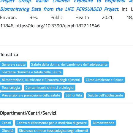
Project Group. Italian Children Exposure to Bisphenol A:
Biomonitoring Data from the LIFE PERSUADED Project
. Int. J.
Environ. Res. Public Health 2021, 18,
11846. https://doi.org/10.3390/ijerph182211846
Tematica
Genere e salute
Salute della donna, del bambino e dell'adolescente
Sostanze chimiche e tutela della Salute
Alimentazione, Nutrizione e Sicurezza degli alimenti
Clima Ambiente e Salute
Tossicologia
Contaminanti chimici e biologici
Prevenzione e promozione della salute
Stili di Vita
Salute dell'adolescente
Dipartimenti/Centri/Servizi
Centri
Centro di riferimento per la medicina di genere
Alimentazione
Obesità
Sicurezza chimico-tossicologica degli alimenti