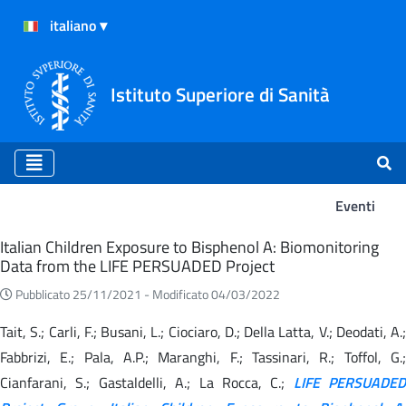
Istituto Superiore di Sanità
Eventi
Eventi
Italian Children Exposure to Bisphenol A: Biomonitoring
Data from the LIFE PERSUADED Project
Pubblicato 25/11/2021 -
Modificato 04/03/2022
Tait, S.; Carli, F.; Busani, L.; Ciociaro, D.; Della Latta, V.; Deodati, A.;
Fabbrizi, E.; Pala, A.P.; Maranghi, F.; Tassinari, R.; Toffol, G.;
Cianfarani, S.; Gastaldelli, A.; La Rocca, C.;
LIFE PERSUADED