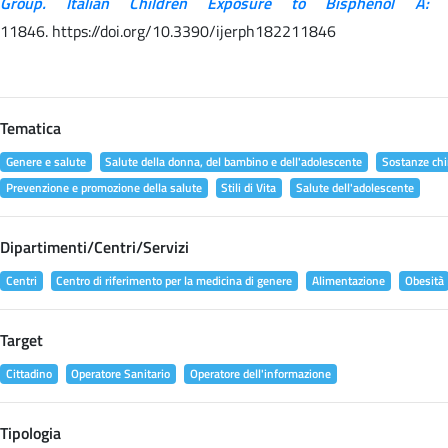
Group. Italian Children Exposure to Bisphenol A:
11846. https://doi.org/10.3390/ijerph182211846
Tematica
Genere e salute
Salute della donna, del bambino e dell'adolescente
Sostanze chi
Prevenzione e promozione della salute
Stili di Vita
Salute dell'adolescente
Dipartimenti/Centri/Servizi
Centri
Centro di riferimento per la medicina di genere
Alimentazione
Obesità
Target
Cittadino
Operatore Sanitario
Operatore dell'informazione
Tipologia