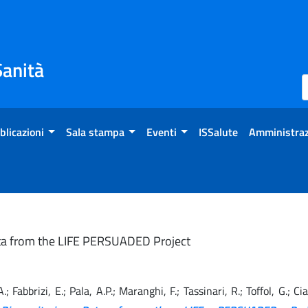
Sanità
blicazioni
Sala stampa
Eventi
ISSalute
Amministraz
Data from the LIFE PERSUADED Project
 A.; Fabbrizi, E.; Pala, A.P.; Maranghi, F.; Tassinari, R.; Toffol, G.; C