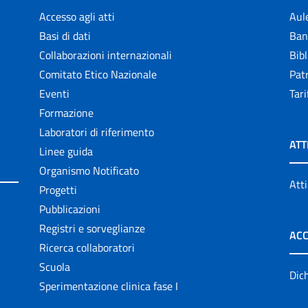
Accesso agli atti
Aul
Basi di dati
Ban
Collaborazioni internazionali
Bibl
Comitato Etico Nazionale
Patr
Eventi
Tari
Formazione
Laboratori di riferimento
ATT
Linee guida
Organismo Notificato
Atti
Progetti
Pubblicazioni
Registri e sorveglianze
ACC
Ricerca collaboratori
Scuola
Dich
Sperimentazione clinica fase I