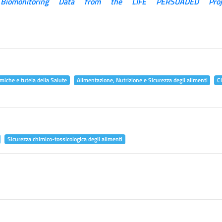
 Biomonitoring Data from the LIFE PERSUADED Proj
miche e tutela della Salute
Alimentazione, Nutrizione e Sicurezza degli alimenti
C
Sicurezza chimico-tossicologica degli alimenti