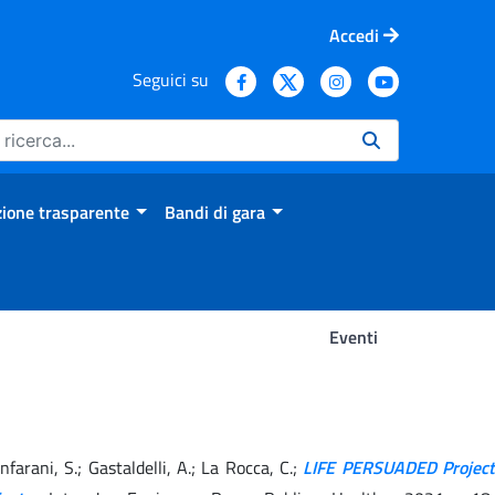
Accedi
Seguici su
ione trasparente
Bandi di gara
Eventi
ianfarani, S.; Gastaldelli, A.; La Rocca, C.;
LIFE PERSUADED Project