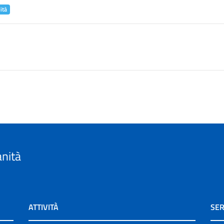
ità
anità
ATTIVITÀ
SER