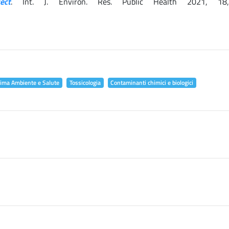
ect
. Int. J. Environ. Res. Public Health 2021, 18
lima Ambiente e Salute
Tossicologia
Contaminanti chimici e biologici