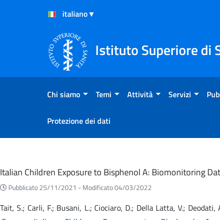
Salta al Contenuto
Salta al Footer
Istituto Superiore di 
Chi siamo
Temi
Attività
Servizi
Pub
Protezione dei dati
Eventi
Italian Children Exposure to Bisphenol A: Biomonitoring 
Pubblicato 25/11/2021 -
Modificato 04/03/2022
Tait, S.; Carli, F.; Busani, L.; Ciociaro, D.; Della Latta, V.; Deodati,