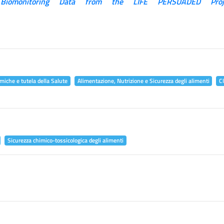
 Biomonitoring Data from the LIFE PERSUADED Proj
miche e tutela della Salute
Alimentazione, Nutrizione e Sicurezza degli alimenti
C
Sicurezza chimico-tossicologica degli alimenti