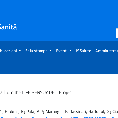
Sanità
blicazioni
Sala stampa
Eventi
ISSalute
Amministraz
Data from the LIFE PERSUADED Project
 A.; Fabbrizi, E.; Pala, A.P.; Maranghi, F.; Tassinari, R.; Toffol, G.; C