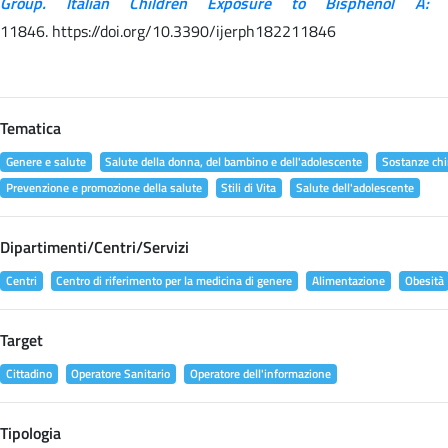
Group. Italian Children Exposure to Bisphenol A:
11846. https://doi.org/10.3390/ijerph182211846
Tematica
Genere e salute
Salute della donna, del bambino e dell'adolescente
Sostanze chi
Prevenzione e promozione della salute
Stili di Vita
Salute dell'adolescente
Dipartimenti/Centri/Servizi
Centri
Centro di riferimento per la medicina di genere
Alimentazione
Obesità
Target
Cittadino
Operatore Sanitario
Operatore dell'informazione
Tipologia