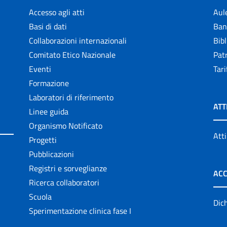
Accesso agli atti
Aul
Basi di dati
Ban
Collaborazioni internazionali
Bibl
Comitato Etico Nazionale
Patr
Eventi
Tari
Formazione
Laboratori di riferimento
ATT
Linee guida
Organismo Notificato
Atti
Progetti
Pubblicazioni
Registri e sorveglianze
ACC
Ricerca collaboratori
Scuola
Dich
Sperimentazione clinica fase I