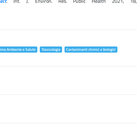
ect
. Int. J. Environ. Res. Public Health 2021, 18
lima Ambiente e Salute
Tossicologia
Contaminanti chimici e biologici