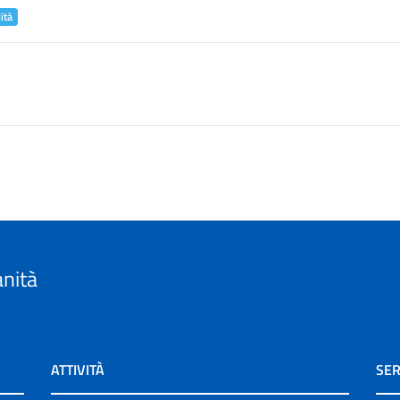
ità
anità
ATTIVITÀ
SER