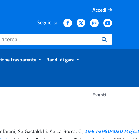
Accedi
Seguici su
ione trasparente
Bandi di gara
Eventi
ianfarani, S.; Gastaldelli, A.; La Rocca, C.;
LIFE PERSUADED Project