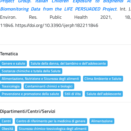
Project Group. Italian Children Exposure to Bisphenol A:
Biomonitoring Data from the LIFE PERSUADED Project
. Int. J.
Environ. Res. Public Health 2021, 18,
11846. https://doi.org/10.3390/ijerph182211846
Tematica
Genere e salute
Salute della donna, del bambino e dell'adolescente
Sostanze chimiche e tutela della Salute
Alimentazione, Nutrizione e Sicurezza degli alimenti
Clima Ambiente e Salute
Tossicologia
Contaminanti chimici e biologici
Prevenzione e promozione della salute
Stili di Vita
Salute dell'adolescente
Dipartimenti/Centri/Servizi
Centri
Centro di riferimento per la medicina di genere
Alimentazione
Obesità
Sicurezza chimico-tossicologica degli alimenti