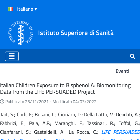
Istituto Superiore di Sanità
Eventi
Eventi
Italian Children Exposure to Bisphenol A: Biomonitoring
Data from the LIFE PERSUADED Project
Pubblicato 25/11/2021 -
Modificato 04/03/2022
Tait, S.; Carli, F.; Busani, L.; Ciociaro, D.; Della Latta, V.; Deodati, A.;
Fabbrizi, E.; Pala, A.P.; Maranghi, F.; Tassinari, R.; Toffol, G.;
Cianfarani, S.; Gastaldelli, A.; La Rocca, C.;
LIFE PERSUADED