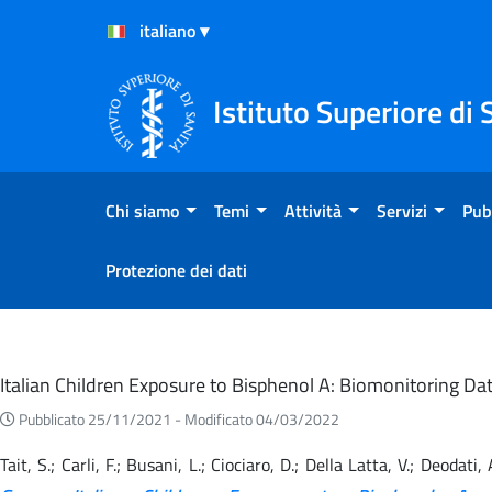
Salta al Contenuto
Salta al Footer
Istituto Superiore di 
Chi siamo
Temi
Attività
Servizi
Pub
Protezione dei dati
Eventi
Italian Children Exposure to Bisphenol A: Biomonitoring 
Pubblicato 25/11/2021 -
Modificato 04/03/2022
Tait, S.; Carli, F.; Busani, L.; Ciociaro, D.; Della Latta, V.; Deodati,