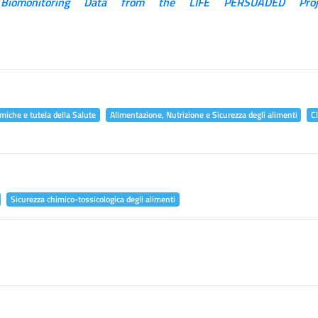
 Biomonitoring Data from the LIFE PERSUADED Proj
miche e tutela della Salute
Alimentazione, Nutrizione e Sicurezza degli alimenti
C
Sicurezza chimico-tossicologica degli alimenti