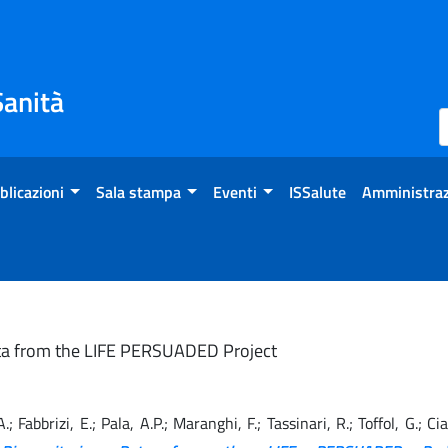
Sanità
blicazioni
Sala stampa
Eventi
ISSalute
Amministraz
Data from the LIFE PERSUADED Project
 A.; Fabbrizi, E.; Pala, A.P.; Maranghi, F.; Tassinari, R.; Toffol, G.; C