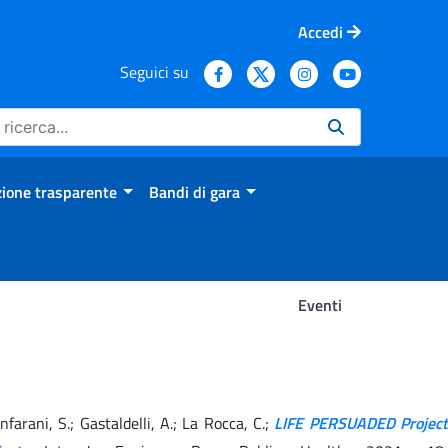
Accedi
Seguici su
ione trasparente
Bandi di gara
Eventi
ianfarani, S.; Gastaldelli, A.; La Rocca, C.;
LIFE PERSUADED Project