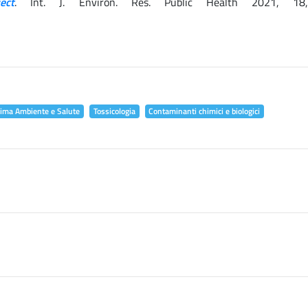
ect
. Int. J. Environ. Res. Public Health 2021, 18
lima Ambiente e Salute
Tossicologia
Contaminanti chimici e biologici