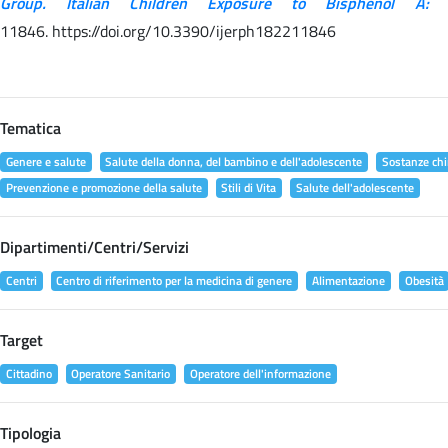
Group. Italian Children Exposure to Bisphenol A:
11846. https://doi.org/10.3390/ijerph182211846
Tematica
Genere e salute
Salute della donna, del bambino e dell'adolescente
Sostanze chi
Prevenzione e promozione della salute
Stili di Vita
Salute dell'adolescente
Dipartimenti/Centri/Servizi
Centri
Centro di riferimento per la medicina di genere
Alimentazione
Obesità
Target
Cittadino
Operatore Sanitario
Operatore dell'informazione
Tipologia