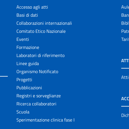
Accesso agli atti
Aul
Basi di dati
Ban
Collaborazioni internazionali
Bibl
Comitato Etico Nazionale
Patr
Eventi
Tari
Formazione
Laboratori di riferimento
ATT
Linee guida
Organismo Notificato
Atti
Progetti
Pubblicazioni
Registri e sorveglianze
ACC
Ricerca collaboratori
Scuola
Dich
Sperimentazione clinica fase I