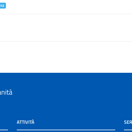
ità
anità
ATTIVITÀ
SER