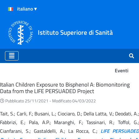
Istituto Superiore di Sanità
Eventi
Eventi
Italian Children Exposure to Bisphenol A: Biomonitoring
Data from the LIFE PERSUADED Project
Pubblicato 25/11/2021 -
Modificato 04/03/2022
Tait, S.; Carli, F.; Busani, L.; Ciociaro, D.; Della Latta, V.; Deodati, A.;
Fabbrizi, E.; Pala, A.P.; Maranghi, F.; Tassinari, R.; Toffol, G.;
Cianfarani, S.; Gastaldelli, A.; La Rocca, C.;
LIFE PERSUADED