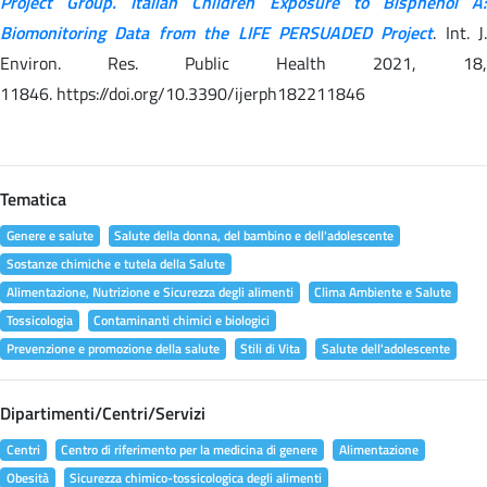
Project Group. Italian Children Exposure to Bisphenol A:
Biomonitoring Data from the LIFE PERSUADED Project
. Int. J.
Environ. Res. Public Health 2021, 18,
11846. https://doi.org/10.3390/ijerph182211846
Tematica
Genere e salute
Salute della donna, del bambino e dell'adolescente
Sostanze chimiche e tutela della Salute
Alimentazione, Nutrizione e Sicurezza degli alimenti
Clima Ambiente e Salute
Tossicologia
Contaminanti chimici e biologici
Prevenzione e promozione della salute
Stili di Vita
Salute dell'adolescente
Dipartimenti/Centri/Servizi
Centri
Centro di riferimento per la medicina di genere
Alimentazione
Obesità
Sicurezza chimico-tossicologica degli alimenti