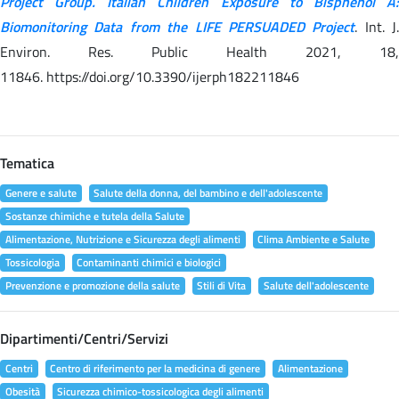
Project Group. Italian Children Exposure to Bisphenol A:
Biomonitoring Data from the LIFE PERSUADED Project
. Int. J.
Environ. Res. Public Health 2021, 18,
11846. https://doi.org/10.3390/ijerph182211846
Tematica
Genere e salute
Salute della donna, del bambino e dell'adolescente
Sostanze chimiche e tutela della Salute
Alimentazione, Nutrizione e Sicurezza degli alimenti
Clima Ambiente e Salute
Tossicologia
Contaminanti chimici e biologici
Prevenzione e promozione della salute
Stili di Vita
Salute dell'adolescente
Dipartimenti/Centri/Servizi
Centri
Centro di riferimento per la medicina di genere
Alimentazione
Obesità
Sicurezza chimico-tossicologica degli alimenti