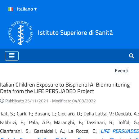
Istituto Superiore di Sanità
Eventi
Eventi
Italian Children Exposure to Bisphenol A: Biomonitoring
Data from the LIFE PERSUADED Project
Pubblicato 25/11/2021 -
Modificato 04/03/2022
Tait, S.; Carli, F.; Busani, L.; Ciociaro, D.; Della Latta, V.; Deodati, A.;
Fabbrizi, E.; Pala, A.P.; Maranghi, F.; Tassinari, R.; Toffol, G.;
Cianfarani, S.; Gastaldelli, A.; La Rocca, C.;
LIFE PERSUADED