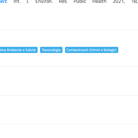
ect
. Int. J. Environ. Res. Public Health 2021, 18
lima Ambiente e Salute
Tossicologia
Contaminanti chimici e biologici