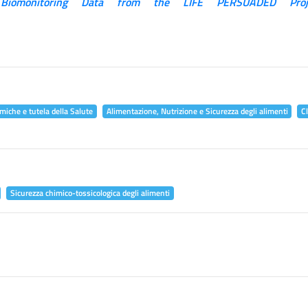
 Biomonitoring Data from the LIFE PERSUADED Proj
miche e tutela della Salute
Alimentazione, Nutrizione e Sicurezza degli alimenti
C
Sicurezza chimico-tossicologica degli alimenti