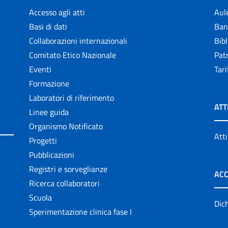
Accesso agli atti
Aul
Basi di dati
Ban
Collaborazioni internazionali
Bibl
Comitato Etico Nazionale
Patr
Eventi
Tari
Formazione
Laboratori di riferimento
ATT
Linee guida
Organismo Notificato
Atti
Progetti
Pubblicazioni
Registri e sorveglianze
ACC
Ricerca collaboratori
Scuola
Dich
Sperimentazione clinica fase I