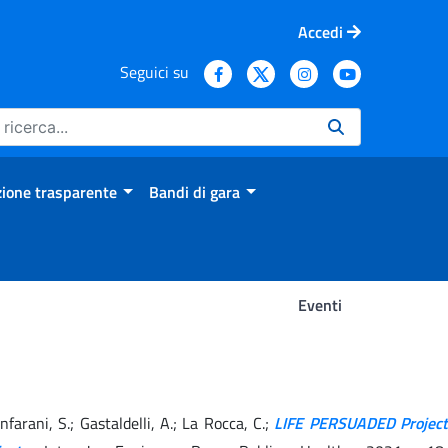
Accedi
Seguici su
ione trasparente
Bandi di gara
Eventi
ianfarani, S.; Gastaldelli, A.; La Rocca, C.;
LIFE PERSUADED Project