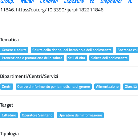
Group. Italian Children Exposure to Bisphenol A:
11846. https://doi.org/10.3390/ijerph182211846
Tematica
Genere e salute
Salute della donna, del bambino e dell'adolescente
Sostanze chi
Prevenzione e promozione della salute
Stili di Vita
Salute dell'adolescente
Dipartimenti/Centri/Servizi
Centri
Centro di riferimento per la medicina di genere
Alimentazione
Obesità
Target
Cittadino
Operatore Sanitario
Operatore dell'informazione
Tipologia