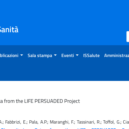
Sanità
blicazioni
Sala stampa
Eventi
ISSalute
Amministraz
Data from the LIFE PERSUADED Project
 A.; Fabbrizi, E.; Pala, A.P.; Maranghi, F.; Tassinari, R.; Toffol, G.; C