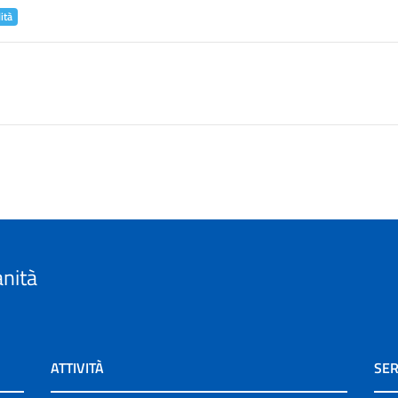
ità
anità
ATTIVITÀ
SER