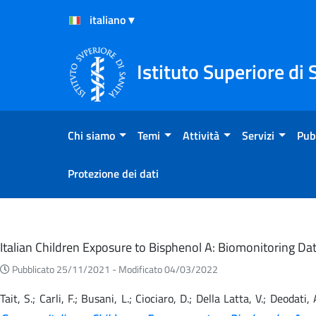
Salta al Contenuto
Salta al Footer
Istituto Superiore di 
Chi siamo
Temi
Attività
Servizi
Pub
Protezione dei dati
Eventi
Italian Children Exposure to Bisphenol A: Biomonitoring 
Pubblicato 25/11/2021 -
Modificato 04/03/2022
Tait, S.; Carli, F.; Busani, L.; Ciociaro, D.; Della Latta, V.; Deodati,