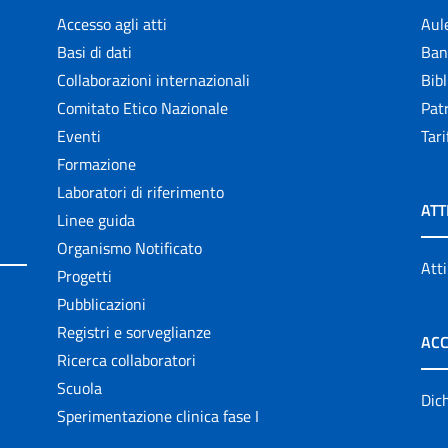
Accesso agli atti
Aul
Basi di dati
Ban
Collaborazioni internazionali
Bibl
Comitato Etico Nazionale
Patr
Eventi
Tari
Formazione
Laboratori di riferimento
ATT
Linee guida
Organismo Notificato
Atti
Progetti
Pubblicazioni
Registri e sorveglianze
ACC
Ricerca collaboratori
Scuola
Dich
Sperimentazione clinica fase I