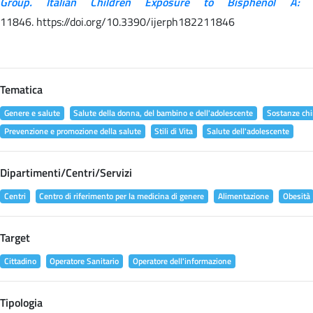
Group. Italian Children Exposure to Bisphenol A:
11846. https://doi.org/10.3390/ijerph182211846
Tematica
Genere e salute
Salute della donna, del bambino e dell'adolescente
Sostanze chi
Prevenzione e promozione della salute
Stili di Vita
Salute dell'adolescente
Dipartimenti/Centri/Servizi
Centri
Centro di riferimento per la medicina di genere
Alimentazione
Obesità
Target
Cittadino
Operatore Sanitario
Operatore dell'informazione
Tipologia