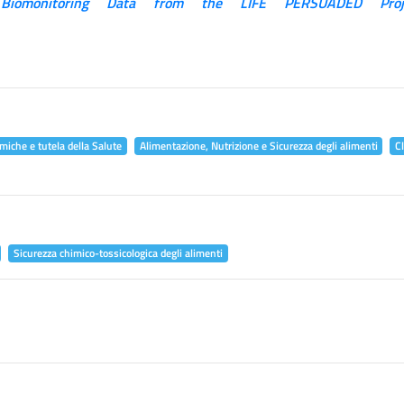
 Biomonitoring Data from the LIFE PERSUADED Proj
miche e tutela della Salute
Alimentazione, Nutrizione e Sicurezza degli alimenti
C
Sicurezza chimico-tossicologica degli alimenti