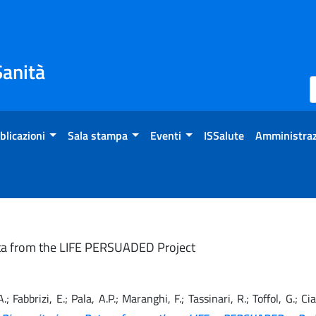
Sanità
blicazioni
Sala stampa
Eventi
ISSalute
Amministraz
Data from the LIFE PERSUADED Project
 A.; Fabbrizi, E.; Pala, A.P.; Maranghi, F.; Tassinari, R.; Toffol, G.; C