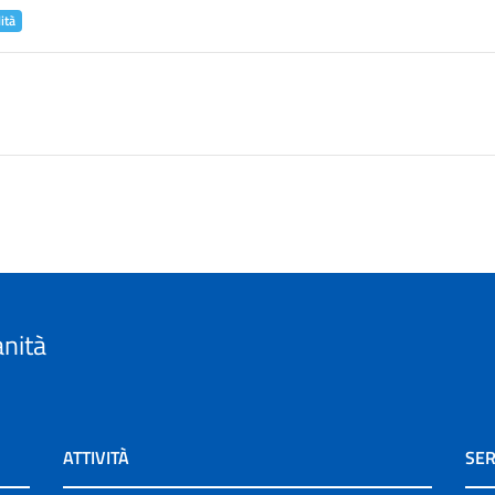
ità
anità
ATTIVITÀ
SER