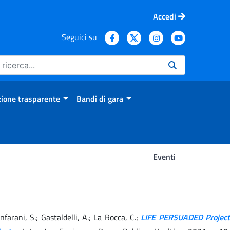
Accedi
Seguici su
ione trasparente
Bandi di gara
Eventi
ianfarani, S.; Gastaldelli, A.; La Rocca, C.;
LIFE PERSUADED Project