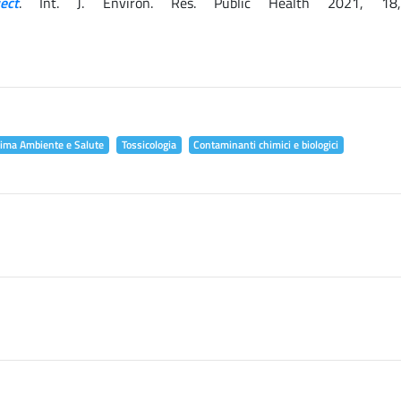
ect
. Int. J. Environ. Res. Public Health 2021, 18
lima Ambiente e Salute
Tossicologia
Contaminanti chimici e biologici