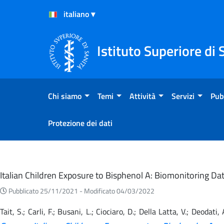
Salta al Contenuto
Salta al Footer
Istituto Superiore di 
Chi siamo
Temi
Attività
Servizi
Pub
Protezione dei dati
Eventi
Italian Children Exposure to Bisphenol A: Biomonitoring 
Pubblicato 25/11/2021 -
Modificato 04/03/2022
Tait, S.; Carli, F.; Busani, L.; Ciociaro, D.; Della Latta, V.; Deodati,