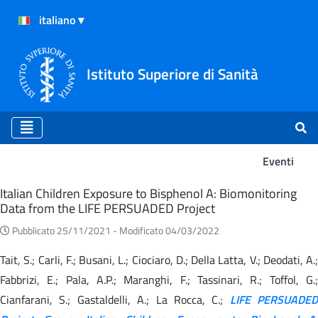
Istituto Superiore di Sanità
Eventi
Eventi
Italian Children Exposure to Bisphenol A: Biomonitoring
Data from the LIFE PERSUADED Project
Pubblicato 25/11/2021 -
Modificato 04/03/2022
Tait, S.; Carli, F.; Busani, L.; Ciociaro, D.; Della Latta, V.; Deodati, A.;
Fabbrizi, E.; Pala, A.P.; Maranghi, F.; Tassinari, R.; Toffol, G.;
Cianfarani, S.; Gastaldelli, A.; La Rocca, C.;
LIFE PERSUADED