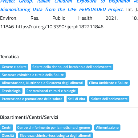
Project Group. Italian Children Exposure to Bisphenol A:
Biomonitoring Data from the LIFE PERSUADED Project
. Int. J.
Environ. Res. Public Health 2021, 18,
11846. https://doi.org/10.3390/ijerph182211846
Tematica
Genere e salute
Salute della donna, del bambino e dell'adolescente
Sostanze chimiche e tutela della Salute
Alimentazione, Nutrizione e Sicurezza degli alimenti
Clima Ambiente e Salute
Tossicologia
Contaminanti chimici e biologici
Prevenzione e promozione della salute
Stili di Vita
Salute dell'adolescente
Dipartimenti/Centri/Servizi
Centri
Centro di riferimento per la medicina di genere
Alimentazione
Obesità
Sicurezza chimico-tossicologica degli alimenti