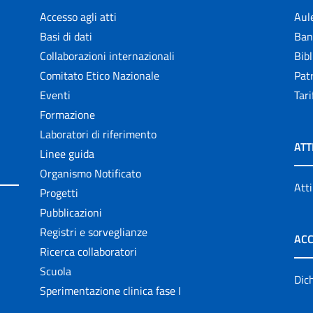
Accesso agli atti
Aul
Basi di dati
Ban
Collaborazioni internazionali
Bibl
Comitato Etico Nazionale
Patr
Eventi
Tari
Formazione
Laboratori di riferimento
ATT
Linee guida
Organismo Notificato
Atti
Progetti
Pubblicazioni
Registri e sorveglianze
ACC
Ricerca collaboratori
Scuola
Dich
Sperimentazione clinica fase I