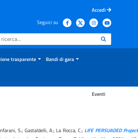
Accedi
Seguici su
ione trasparente
Bandi di gara
Eventi
ianfarani, S.; Gastaldelli, A.; La Rocca, C.;
LIFE PERSUADED Project