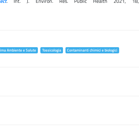
ect
. Int. J. Environ. Res. Public Health 2021, 18
lima Ambiente e Salute
Tossicologia
Contaminanti chimici e biologici