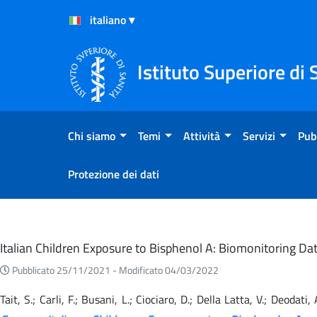
Salta al Contenuto
Salta al Footer
Istituto Superiore di 
Chi siamo
Temi
Attività
Servizi
Pub
Protezione dei dati
Eventi
Italian Children Exposure to Bisphenol A: Biomonitoring 
Pubblicato 25/11/2021 -
Modificato 04/03/2022
Tait, S.; Carli, F.; Busani, L.; Ciociaro, D.; Della Latta, V.; Deodati,