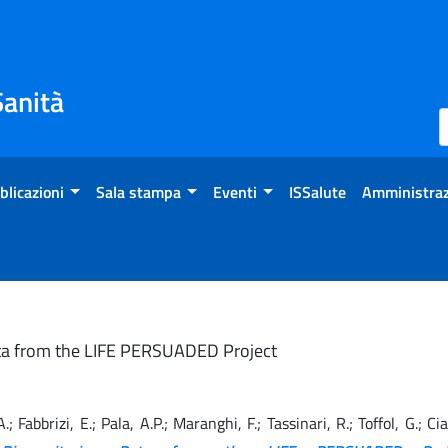
Sanità
blicazioni
Sala stampa
Eventi
ISSalute
Amministraz
Data from the LIFE PERSUADED Project
 A.; Fabbrizi, E.; Pala, A.P.; Maranghi, F.; Tassinari, R.; Toffol, G.; C