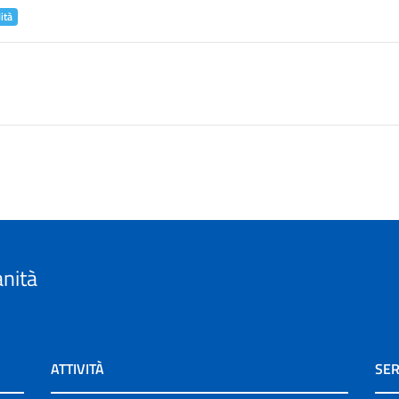
ità
anità
ATTIVITÀ
SER