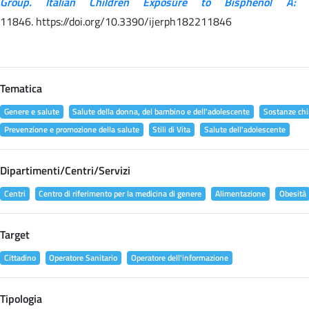
Group. Italian Children Exposure to Bisphenol A:
11846. https://doi.org/10.3390/ijerph182211846
Tematica
Genere e salute
Salute della donna, del bambino e dell'adolescente
Sostanze chi
Prevenzione e promozione della salute
Stili di Vita
Salute dell'adolescente
Dipartimenti/Centri/Servizi
Centri
Centro di riferimento per la medicina di genere
Alimentazione
Obesità
Target
Cittadino
Operatore Sanitario
Operatore dell'informazione
Tipologia