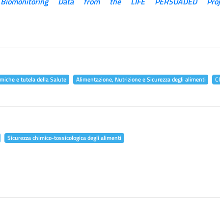
 Biomonitoring Data from the LIFE PERSUADED Proj
miche e tutela della Salute
Alimentazione, Nutrizione e Sicurezza degli alimenti
C
Sicurezza chimico-tossicologica degli alimenti