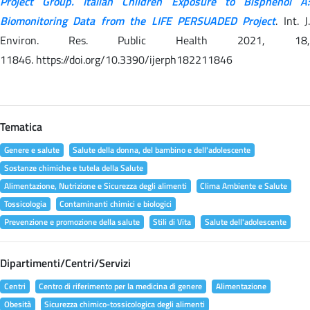
Project Group. Italian Children Exposure to Bisphenol A:
Biomonitoring Data from the LIFE PERSUADED Project
. Int. J.
Environ. Res. Public Health 2021, 18,
11846. https://doi.org/10.3390/ijerph182211846
Tematica
Genere e salute
Salute della donna, del bambino e dell'adolescente
Sostanze chimiche e tutela della Salute
Alimentazione, Nutrizione e Sicurezza degli alimenti
Clima Ambiente e Salute
Tossicologia
Contaminanti chimici e biologici
Prevenzione e promozione della salute
Stili di Vita
Salute dell'adolescente
Dipartimenti/Centri/Servizi
Centri
Centro di riferimento per la medicina di genere
Alimentazione
Obesità
Sicurezza chimico-tossicologica degli alimenti