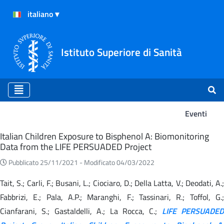
Istituto Superiore di Sanità
Eventi
Eventi
Italian Children Exposure to Bisphenol A: Biomonitoring
Data from the LIFE PERSUADED Project
Pubblicato 25/11/2021 -
Modificato 04/03/2022
Tait, S.; Carli, F.; Busani, L.; Ciociaro, D.; Della Latta, V.; Deodati, A.;
Fabbrizi, E.; Pala, A.P.; Maranghi, F.; Tassinari, R.; Toffol, G.;
Cianfarani, S.; Gastaldelli, A.; La Rocca, C.;
LIFE PERSUADED