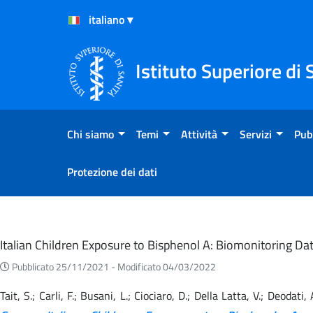
Salta al Contenuto
Salta al Footer
Istituto Superiore di 
Chi siamo
Temi
Attività
Servizi
Pub
Protezione dei dati
Eventi
Italian Children Exposure to Bisphenol A: Biomonitoring 
Pubblicato 25/11/2021 -
Modificato 04/03/2022
Tait, S.; Carli, F.; Busani, L.; Ciociaro, D.; Della Latta, V.; Deodati,