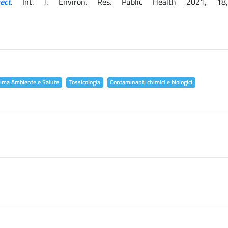
ect
. Int. J. Environ. Res. Public Health 2021, 18
lima Ambiente e Salute
Tossicologia
Contaminanti chimici e biologici