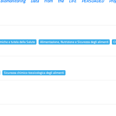
 Biomonitoring Data from the LIFE PERSUADED Proj
miche e tutela della Salute
Alimentazione, Nutrizione e Sicurezza degli alimenti
C
Sicurezza chimico-tossicologica degli alimenti