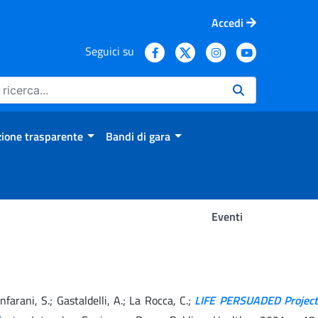
Accedi
Seguici su
ione trasparente
Bandi di gara
Eventi
ianfarani, S.; Gastaldelli, A.; La Rocca, C.;
LIFE PERSUADED Project