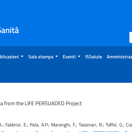
Sanità
blicazioni
Sala stampa
Eventi
ISSalute
Amministraz
Data from the LIFE PERSUADED Project
 A.; Fabbrizi, E.; Pala, A.P.; Maranghi, F.; Tassinari, R.; Toffol, G.; C