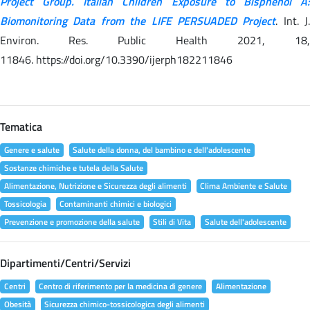
Project Group. Italian Children Exposure to Bisphenol A:
Biomonitoring Data from the LIFE PERSUADED Project
. Int. J.
Environ. Res. Public Health 2021, 18,
11846. https://doi.org/10.3390/ijerph182211846
Tematica
Genere e salute
Salute della donna, del bambino e dell'adolescente
Sostanze chimiche e tutela della Salute
Alimentazione, Nutrizione e Sicurezza degli alimenti
Clima Ambiente e Salute
Tossicologia
Contaminanti chimici e biologici
Prevenzione e promozione della salute
Stili di Vita
Salute dell'adolescente
Dipartimenti/Centri/Servizi
Centri
Centro di riferimento per la medicina di genere
Alimentazione
Obesità
Sicurezza chimico-tossicologica degli alimenti