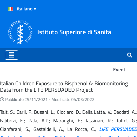
Istituto Superiore di Sanità
Eventi
Eventi
Italian Children Exposure to Bisphenol A: Biomonitoring
Data from the LIFE PERSUADED Project
Pubblicato 25/11/2021 -
Modificato 04/03/2022
Tait, S.; Carli, F.; Busani, L.; Ciociaro, D.; Della Latta, V.; Deodati, A.;
Fabbrizi, E.; Pala, A.P.; Maranghi, F.; Tassinari, R.; Toffol, G.;
Cianfarani, S.; Gastaldelli, A.; La Rocca, C.;
LIFE PERSUADED