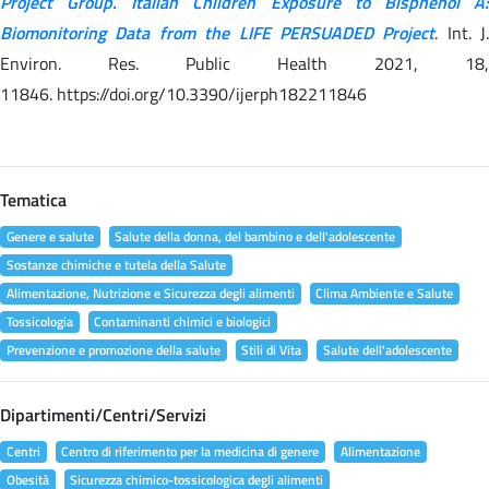
Project Group. Italian Children Exposure to Bisphenol A:
Biomonitoring Data from the LIFE PERSUADED Project
. Int. J.
Environ. Res. Public Health 2021, 18,
11846. https://doi.org/10.3390/ijerph182211846
Tematica
Genere e salute
Salute della donna, del bambino e dell'adolescente
Sostanze chimiche e tutela della Salute
Alimentazione, Nutrizione e Sicurezza degli alimenti
Clima Ambiente e Salute
Tossicologia
Contaminanti chimici e biologici
Prevenzione e promozione della salute
Stili di Vita
Salute dell'adolescente
Dipartimenti/Centri/Servizi
Centri
Centro di riferimento per la medicina di genere
Alimentazione
Obesità
Sicurezza chimico-tossicologica degli alimenti