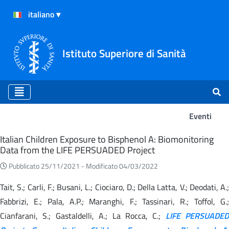
Istituto Superiore di Sanità
Eventi
Eventi
Italian Children Exposure to Bisphenol A: Biomonitoring
Data from the LIFE PERSUADED Project
Pubblicato 25/11/2021 -
Modificato 04/03/2022
Tait, S.; Carli, F.; Busani, L.; Ciociaro, D.; Della Latta, V.; Deodati, A.;
Fabbrizi, E.; Pala, A.P.; Maranghi, F.; Tassinari, R.; Toffol, G.;
Cianfarani, S.; Gastaldelli, A.; La Rocca, C.;
LIFE PERSUADED