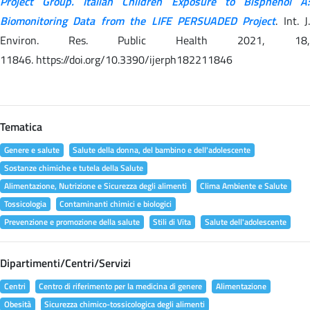
Project Group. Italian Children Exposure to Bisphenol A:
Biomonitoring Data from the LIFE PERSUADED Project
. Int. J.
Environ. Res. Public Health 2021, 18,
11846. https://doi.org/10.3390/ijerph182211846
Tematica
Genere e salute
Salute della donna, del bambino e dell'adolescente
Sostanze chimiche e tutela della Salute
Alimentazione, Nutrizione e Sicurezza degli alimenti
Clima Ambiente e Salute
Tossicologia
Contaminanti chimici e biologici
Prevenzione e promozione della salute
Stili di Vita
Salute dell'adolescente
Dipartimenti/Centri/Servizi
Centri
Centro di riferimento per la medicina di genere
Alimentazione
Obesità
Sicurezza chimico-tossicologica degli alimenti