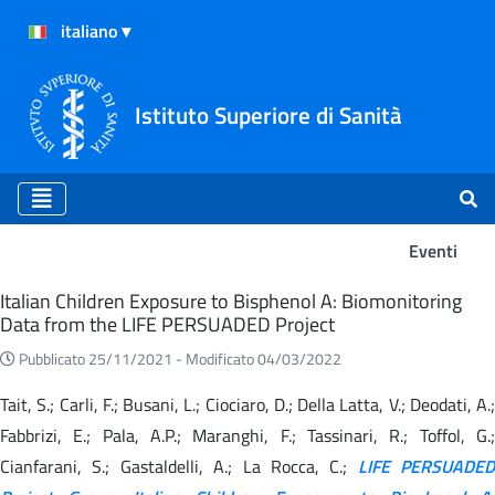
Istituto Superiore di Sanità
Eventi
Eventi
Italian Children Exposure to Bisphenol A: Biomonitoring
Data from the LIFE PERSUADED Project
Pubblicato 25/11/2021 -
Modificato 04/03/2022
Tait, S.; Carli, F.; Busani, L.; Ciociaro, D.; Della Latta, V.; Deodati, A.;
Fabbrizi, E.; Pala, A.P.; Maranghi, F.; Tassinari, R.; Toffol, G.;
Cianfarani, S.; Gastaldelli, A.; La Rocca, C.;
LIFE PERSUADED