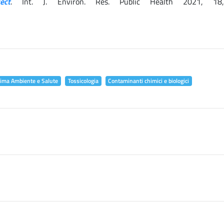
ect
. Int. J. Environ. Res. Public Health 2021, 18
lima Ambiente e Salute
Tossicologia
Contaminanti chimici e biologici