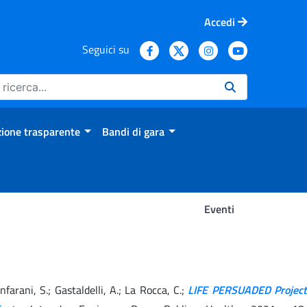
Accedi
Seguici su
ione trasparente
Bandi di gara
Eventi
ianfarani, S.; Gastaldelli, A.; La Rocca, C.;
LIFE PERSUADED Project