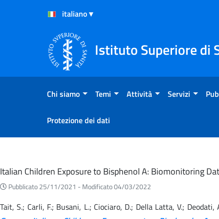
Salta al Contenuto
Salta al Footer
Istituto Superiore di 
Chi siamo
Temi
Attività
Servizi
Pub
Protezione dei dati
Eventi
Italian Children Exposure to Bisphenol A: Biomonitoring 
Pubblicato 25/11/2021 -
Modificato 04/03/2022
Tait, S.; Carli, F.; Busani, L.; Ciociaro, D.; Della Latta, V.; Deodati,