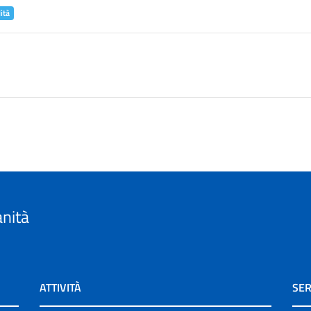
ità
anità
ATTIVITÀ
SER