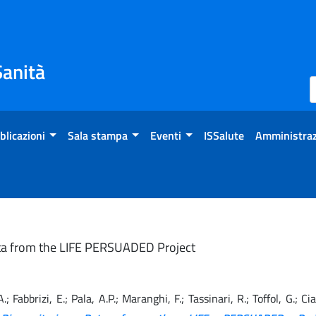
Sanità
blicazioni
Sala stampa
Eventi
ISSalute
Amministraz
Data from the LIFE PERSUADED Project
 A.; Fabbrizi, E.; Pala, A.P.; Maranghi, F.; Tassinari, R.; Toffol, G.; C