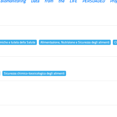
 Biomonitoring Data from the LIFE PERSUADED Proj
miche e tutela della Salute
Alimentazione, Nutrizione e Sicurezza degli alimenti
C
Sicurezza chimico-tossicologica degli alimenti