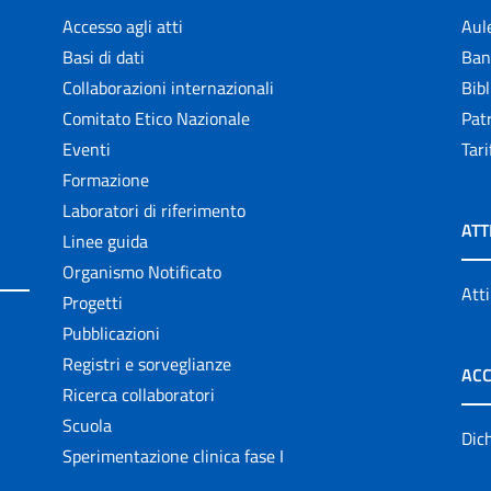
Accesso agli atti
Aul
Basi di dati
Ban
Collaborazioni internazionali
Bibl
Comitato Etico Nazionale
Patr
Eventi
Tari
Formazione
Laboratori di riferimento
ATT
Linee guida
Organismo Notificato
Atti
Progetti
Pubblicazioni
Registri e sorveglianze
ACC
Ricerca collaboratori
Scuola
Dich
Sperimentazione clinica fase I