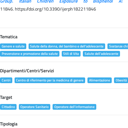
Group. Italian Children Exposure to Bisphenol A:
11846. https://doi.org/10.3390/ijerph182211846
Tematica
Genere e salute
Salute della donna, del bambino e dell'adolescente
Sostanze chi
Prevenzione e promozione della salute
Stili di Vita
Salute dell'adolescente
Dipartimenti/Centri/Servizi
Centri
Centro di riferimento per la medicina di genere
Alimentazione
Obesità
Target
Cittadino
Operatore Sanitario
Operatore dell'informazione
Tipologia