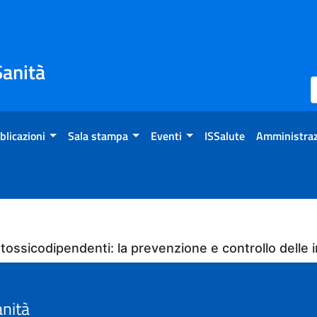
Sanità
blicazioni
Sala stampa
Eventi
ISSalute
Amministraz
i tossicodipendenti: la prevenzione e controllo dell
anità