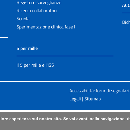
Registri e sorveglianze
ACC
Ricerca collaboratori
Scuola
Dich
Sperimentazione clinica fase I
5 per mille
Il 5 per mille e l'ISS
Accessibilità: form di segnalaz
Legali
|
Sitemap
liore esperienza sul nostro sito. Se vai avanti nella navigazione, 