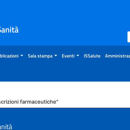
Sanità
blicazioni
Sala stampa
Eventi
ISSalute
Amministraz
scrizioni farmaceutiche"
anità