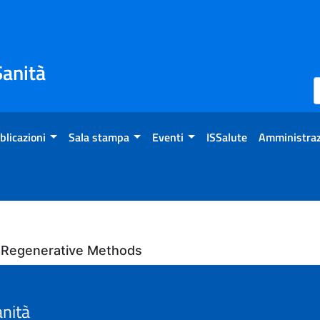
Sanità
blicazioni
Sala stampa
Eventi
ISSalute
Amministraz
 Regenerative Methods
anità