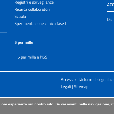
Registri e sorveglianze
ACC
Ricerca collaboratori
Scuola
Dich
Sperimentazione clinica fase I
5 per mille
Il 5 per mille e l'ISS
Accessibilità: form di segnalaz
Legali
|
Sitemap
liore esperienza sul nostro sito. Se vai avanti nella navigazione, 