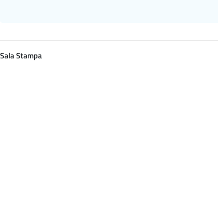
Sala Stampa
Varianti del virus
Cosa fa l'ISS Varianti
Anno
2023
Istituto Superiore di S