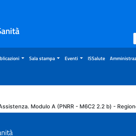
Sanità
blicazioni
Sala stampa
Eventi
ISSalute
Amministraz
ll'Assistenza. Modulo A (PNRR - M6C2 2.2 b) - Regio
anità