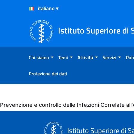
Salta al Contenuto
Salta al Footer
Istituto Superiore di 
Chi siamo
Temi
Attività
Servizi
Pub
Protezione dei dati
Eventi
Prevenzione e controllo delle Infezioni Correlate a
Istituto Superiore di S