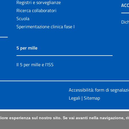
Registri e sorveglianze
ACC
Ricerca collaboratori
Scuola
Dich
Sperimentazione clinica fase I
5 per mille
Il 5 per mille e l'ISS
Accessibilità: form di segnalaz
Legali
|
Sitemap
liore esperienza sul nostro sito. Se vai avanti nella navigazione, 