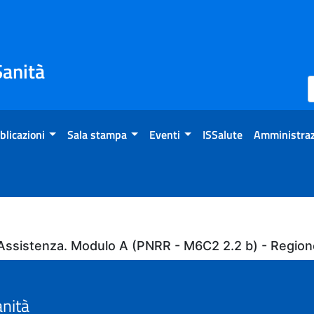
Sanità
blicazioni
Sala stampa
Eventi
ISSalute
Amministraz
ll'Assistenza. Modulo A (PNRR - M6C2 2.2 b) - Regio
anità