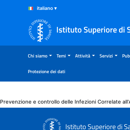
Salta al Contenuto
Salta al Footer
Istituto Superiore di 
Chi siamo
Temi
Attività
Servizi
Pub
Protezione dei dati
Eventi
Prevenzione e controllo delle Infezioni Correlate a
Istituto Superiore di S