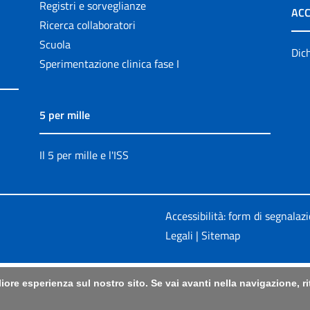
Registri e sorveglianze
ACC
Ricerca collaboratori
Scuola
Dich
Sperimentazione clinica fase I
5 per mille
Il 5 per mille e l'ISS
Accessibilità: form di segnalaz
Legali
|
Sitemap
liore esperienza sul nostro sito. Se vai avanti nella navigazione, 