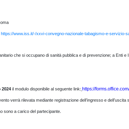
 Roma
k
https://www.iss.it/-/xxvi-convegno-nazionale-tabagismo-e-servizio-sa
tario che si occupano di sanità pubblica e di prevenzione; a Enti e Isti
https://forms.office.c
o 2024
il modulo disponibile al seguente link:
evento verrà rilevata mediante registrazione dell’ingresso e dell’uscita 
no sono a carico del partecipante.