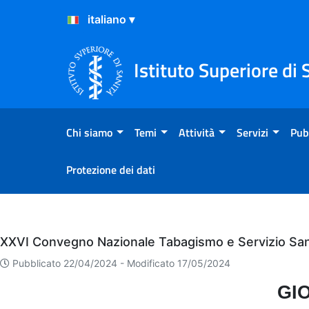
Salta al Contenuto
Salta al Footer
Istituto Superiore di 
Chi siamo
Temi
Attività
Servizi
Pub
Protezione dei dati
Eventi
XXVI Convegno Nazionale Tabagismo e Servizio Sani
Pubblicato 22/04/2024 -
Modificato 17/05/2024
GI