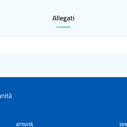
Allegati
anità
ATTIVITÀ
SER