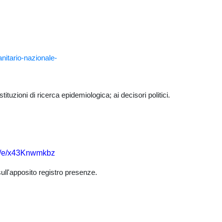
nitario-nazionale-
tuzioni di ricerca epidemiologica; ai decisori politici.
om/e/x43Knwmkbz
sull'apposito registro presenze.