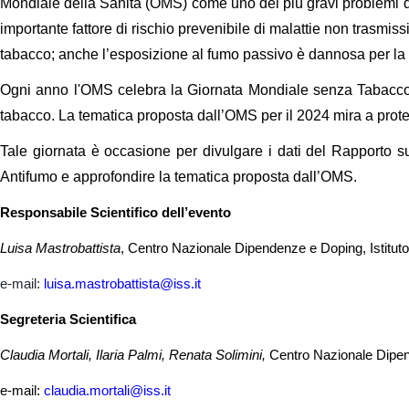
Mondiale della Sanità (OMS) come uno dei più gravi problemi di
importante fattore di rischio prevenibile di malattie non trasmi
tabacco; anche l’esposizione al fumo passivo è dannosa per la 
Ogni anno l'OMS celebra la Giornata Mondiale senza Tabacco, e
tabacco. La tematica proposta dall’OMS per il 2024 mira a proteg
Tale giornata è occasione per divulgare i dati del Rapporto sul
Antifumo e approfondire la tematica proposta dall’OMS.
Responsabile Scientifico dell’evento
Luisa Mastrobattista
, Centro Nazionale Dipendenze e Doping, Istituto
e-mail:
luisa.mastrobattista@iss.it
Segreteria Scientifica
Claudia Mortali, Ilaria Palmi, Renata Solimini,
Centro Nazionale Dipend
e-mail:
claudia.mortali@iss.it