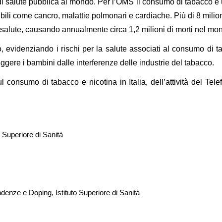
 salute pubblica al mondo. Per l’OMS il consumo di tabacco è u
ssibili come cancro, malattie polmonari e cardiache. Più di 8 mi
salute, causando annualmente circa 1,2 milioni di morti nel mo
videnziando i rischi per la salute associati al consumo di tab
gere i bambini dalle interferenze delle industrie del tabacco.
 consumo di tabacco e nicotina in Italia, dell’attività del Tele
 Superiore di Sanità
enze e Doping, Istituto Superiore di Sanità