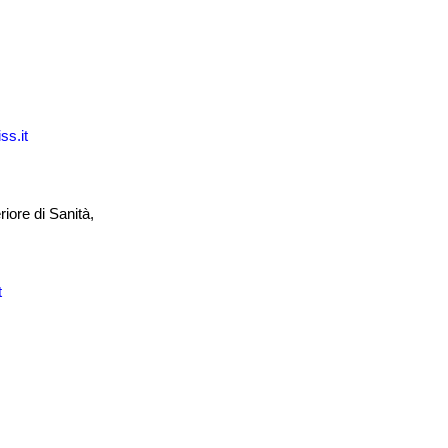
ss.it
iore di Sanità,
t