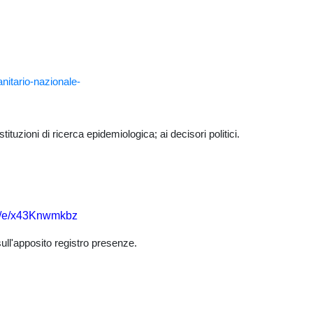
nitario-nazionale-
tuzioni di ricerca epidemiologica; ai decisori politici.
om/e/x43Knwmkbz
sull'apposito registro presenze.