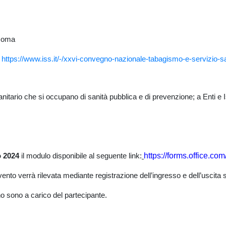
 Roma
k
https://www.iss.it/-/xxvi-convegno-nazionale-tabagismo-e-servizio-sa
tario che si occupano di sanità pubblica e di prevenzione; a Enti e Isti
https://forms.office.c
o 2024
il modulo disponibile al seguente link:
evento verrà rilevata mediante registrazione dell’ingresso e dell’uscita 
no sono a carico del partecipante.