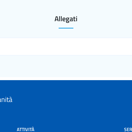
Allegati
anità
ATTIVITÀ
SER