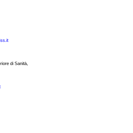
ss.it
iore di Sanità,
t