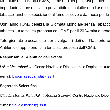
Mondiale della Sanità (OMS) come uno dei più gravi problemi di
importante fattore di rischio prevenibile di malattie non trasmi
tabacco; anche l’esposizione al fumo passivo è dannosa per la 
Ogni anno l'OMS celebra la Giornata Mondiale senza Tabacco, e
tabacco. La tematica proposta dall’OMS per il 2024 mira a proteg
Tale giornata è occasione per divulgare i dati del Rapporto sul
Antifumo e approfondire la tematica proposta dall’OMS.
Responsabile Scientifico dell’evento
Luisa Mastrobattista
, Centro Nazionale Dipendenze e Doping, Istituto
e-mail:
luisa.mastrobattista@iss.it
Segreteria Scientifica
Claudia Mortali, Ilaria Palmi, Renata Solimini,
Centro Nazionale Dipend
e-mail:
claudia.mortali@iss.it