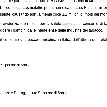
 salute pubblica al mondo. Per l’OMS il consumo di tabacco è u
ssibili come cancro, malattie polmonari e cardiache. Più di 8 mi
salute, causando annualmente circa 1,2 milioni di morti nel mo
videnziando i rischi per la salute associati al consumo di tab
gere i bambini dalle interferenze delle industrie del tabacco.
 consumo di tabacco e nicotina in Italia, dell’attività del Tele
 Superiore di Sanità
enze e Doping, Istituto Superiore di Sanità