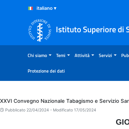
Salta al Contenuto
Salta al Footer
Istituto Superiore di 
Chi siamo
Temi
Attività
Servizi
Pub
Protezione dei dati
Eventi
XXVI Convegno Nazionale Tabagismo e Servizio Sani
Pubblicato 22/04/2024 -
Modificato 17/05/2024
GI