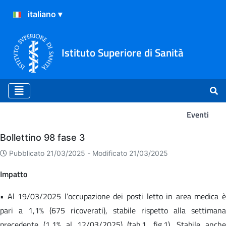
Istituto Superiore di Sanità
Eventi
Eventi
Bollettino 98 fase 3
Pubblicato 21/03/2025 -
Modificato 21/03/2025
Impatto
• Al 19/03/2025 l’occupazione dei posti letto in area medica è
pari a 1,1% (675 ricoverati), stabile rispetto alla settimana
precedente (1,1% al 12/03/2025) (tab.1, fig.1). Stabile anche