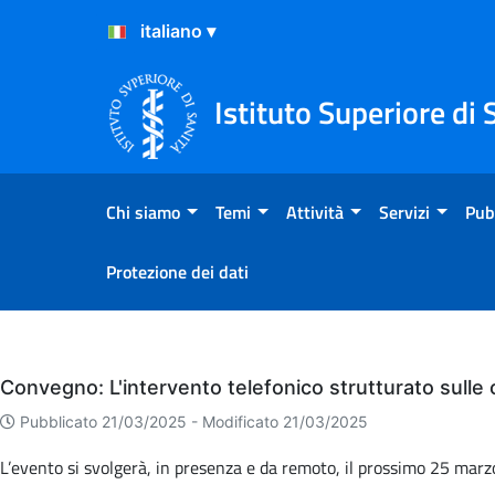
Salta al Contenuto
Salta al Footer
Istituto Superiore di 
Chi siamo
Temi
Attività
Servizi
Pub
Protezione dei dati
Eventi
Convegno: L'intervento telefonico strutturato sulle
Pubblicato 21/03/2025 -
Modificato 21/03/2025
L’evento si svolgerà, in presenza e da remoto, il prossimo 25 marzo 