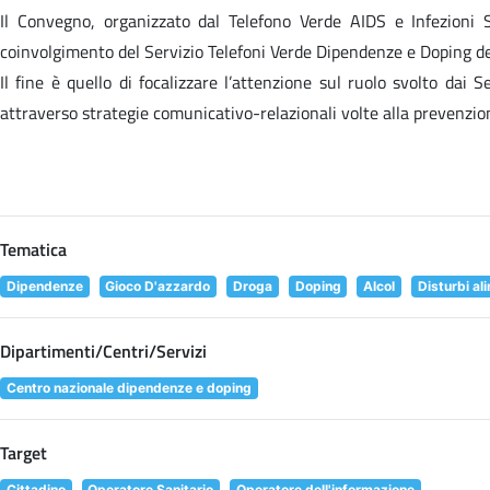
Il Convegno, organizzato dal Telefono Verde AIDS e Infezioni S
coinvolgimento del Servizio Telefoni Verde Dipendenze e Doping de
Il fine è quello di focalizzare l’attenzione sul ruolo svolto dai 
attraverso strategie comunicativo-relazionali volte alla prevenzio
Tematica
Dipendenze
Gioco D'azzardo
Droga
Doping
Alcol
Disturbi al
Dipartimenti/Centri/Servizi
Centro nazionale dipendenze e doping
Target
Cittadino
Operatore Sanitario
Operatore dell'informazione