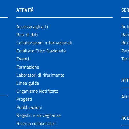
ATTIVITÀ
SER
Accesso agli atti
Aul
Basi di dati
Ban
Collaborazioni internazionali
Bibl
Comitato Etico Nazionale
Patr
Eventi
Tari
Formazione
Laboratori di riferimento
ATT
Linee guida
Organismo Notificato
Atti
Progetti
Pubblicazioni
Registri e sorveglianze
ACC
Ricerca collaboratori