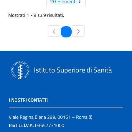
20 Elementi
Mostrati 1 - 9 su 9 risultati.
Pagina
1
Istituto Superiore di Sanità
I NOSTRI CONTATTI
Viale Regina Elena 299, 00161 – Roma (I)
Partita I.V.A.
03657731000