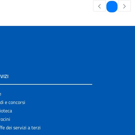
Pagina
1
VIZI
e
di e concorsi
ioteca
ocini
ffe dei servizi a terzi