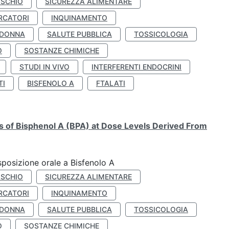
ISCHIO
SICUREZZA ALIMENTARE
RCATORI
INQUINAMENTO
 DONNA
SALUTE PUBBLICA
TOSSICOLOGIA
O
SOSTANZE CHIMICHE
STUDI IN VIVO
INTERFERENTI ENDOCRINI
TI
BISFENOLO A
FTALATI
ts of Bisphenol A (BPA) at Dose Levels Derived From
esposizione orale a Bisfenolo A
ISCHIO
SICUREZZA ALIMENTARE
RCATORI
INQUINAMENTO
 DONNA
SALUTE PUBBLICA
TOSSICOLOGIA
O
SOSTANZE CHIMICHE