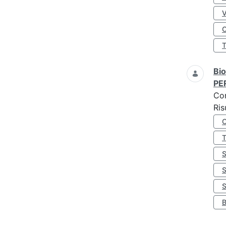
O
Bio
PE
Co
Ris
S