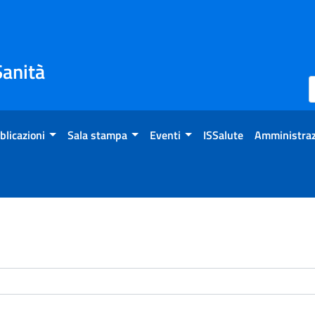
Sanità
blicazioni
Sala stampa
Eventi
ISSalute
Amministraz
enti