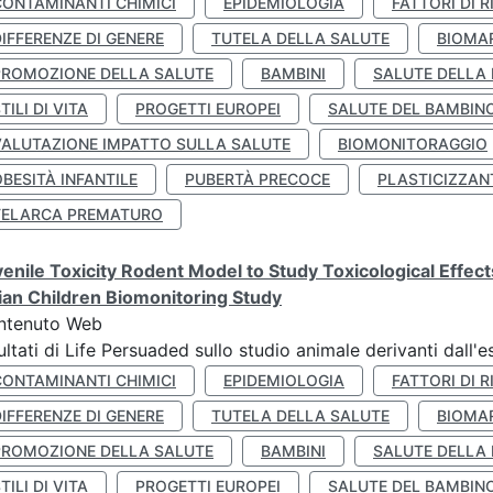
CONTAMINANTI CHIMICI
EPIDEMIOLOGIA
FATTORI DI R
IFFERENZE DI GENERE
TUTELA DELLA SALUTE
BIOMA
PROMOZIONE DELLA SALUTE
BAMBINI
SALUTE DELLA
TILI DI VITA
PROGETTI EUROPEI
SALUTE DEL BAMBIN
VALUTAZIONE IMPATTO SULLA SALUTE
BIOMONITORAGGIO
BESITÀ INFANTILE
PUBERTÀ PRECOCE
PLASTICIZZAN
TELARCA PREMATURO
enile Toxicity Rodent Model to Study Toxicological Effec
lian Children Biomonitoring Study
ntenuto Web
ultati di Life Persuaded sullo studio animale derivanti dall'
CONTAMINANTI CHIMICI
EPIDEMIOLOGIA
FATTORI DI R
IFFERENZE DI GENERE
TUTELA DELLA SALUTE
BIOMA
PROMOZIONE DELLA SALUTE
BAMBINI
SALUTE DELLA
TILI DI VITA
PROGETTI EUROPEI
SALUTE DEL BAMBIN