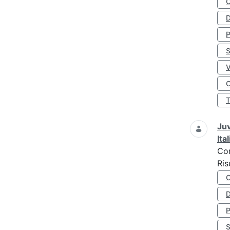
D
S
O
Juv
Ita
Co
Ris
D
S