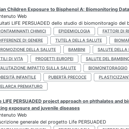
lian Children Exposure to Bisphenol A: Biomonitoring Da
ntenuto Web
ultati LIFE PERSUADED dello studio di biomonitoragio del 
CONTAMINANTI CHIMICI
EPIDEMIOLOGIA
FATTORI DI R
IFFERENZE DI GENERE
TUTELA DELLA SALUTE
BIOMA
PROMOZIONE DELLA SALUTE
BAMBINI
SALUTE DELLA
TILI DI VITA
PROGETTI EUROPEI
SALUTE DEL BAMBIN
VALUTAZIONE IMPATTO SULLA SALUTE
BIOMONITORAGGIO
BESITÀ INFANTILE
PUBERTÀ PRECOCE
PLASTICIZZAN
TELARCA PREMATURO
 LIFE PERSUADED project approach on phthalates and bisp
king exposure and juvenile diseases
ntenuto Web
crizione generale del progetto Life PERSUADED