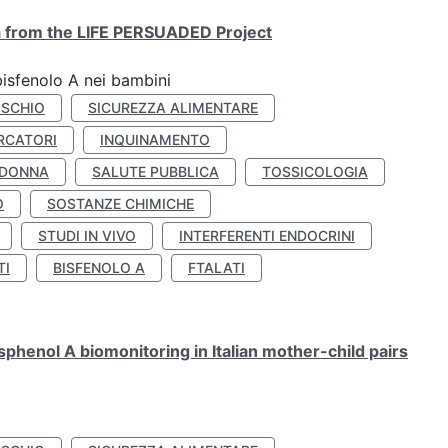
ta from the LIFE PERSUADED Project
bisfenolo A nei bambini
ISCHIO
SICUREZZA ALIMENTARE
RCATORI
INQUINAMENTO
 DONNA
SALUTE PUBBLICA
TOSSICOLOGIA
O
SOSTANZE CHIMICHE
STUDI IN VIVO
INTERFERENTI ENDOCRINI
TI
BISFENOLO A
FTALATI
henol A biomonitoring in Italian mother-child pairs