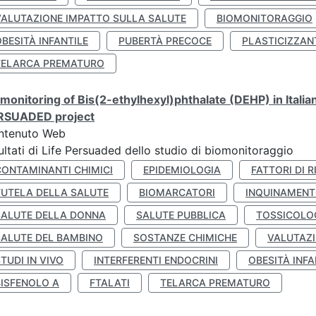
VALUTAZIONE IMPATTO SULLA SALUTE
BIOMONITORAGGIO
BESITÀ INFANTILE
PUBERTÀ PRECOCE
PLASTICIZZAN
TELARCA PREMATURO
monitoring of Bis(2-ethylhexyl)phthalate (DEHP) in Italia
RSUADED project
ntenuto Web
ultati di Life Persuaded dello studio di biomonitoraggio
CONTAMINANTI CHIMICI
EPIDEMIOLOGIA
FATTORI DI R
TUTELA DELLA SALUTE
BIOMARCATORI
INQUINAMEN
SALUTE DELLA DONNA
SALUTE PUBBLICA
TOSSICOLO
SALUTE DEL BAMBINO
SOSTANZE CHIMICHE
VALUTAZI
TUDI IN VIVO
INTERFERENTI ENDOCRINI
OBESITÀ INFA
BISFENOLO A
FTALATI
TELARCA PREMATURO