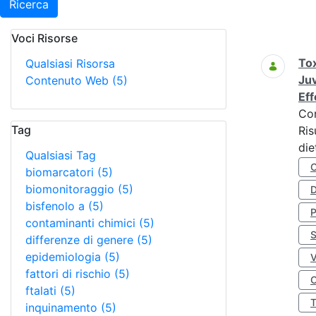
Ricerca
Voci Risorse
Ricerca
Tox
Qualsiasi Risorsa
Juv
Contenuto Web
(5)
Eff
Co
Tag
Ris
die
Qualsiasi Tag
biomarcatori
(5)
biomonitoraggio
(5)
D
bisfenolo a
(5)
contaminanti chimici
(5)
S
differenze di genere
(5)
epidemiologia
(5)
fattori di rischio
(5)
O
ftalati
(5)
inquinamento
(5)