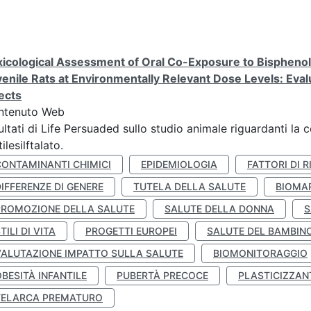
icological Assessment of Oral Co-Exposure to Bisphenol 
enile Rats at Environmentally Relevant Dose Levels: Evalu
ects
ntenuto Web
ultati di Life Persuaded sullo studio animale riguardanti la 
tilesilftalato.
CONTAMINANTI CHIMICI
EPIDEMIOLOGIA
FATTORI DI R
IFFERENZE DI GENERE
TUTELA DELLA SALUTE
BIOMA
PROMOZIONE DELLA SALUTE
SALUTE DELLA DONNA
S
TILI DI VITA
PROGETTI EUROPEI
SALUTE DEL BAMBIN
VALUTAZIONE IMPATTO SULLA SALUTE
BIOMONITORAGGIO
BESITÀ INFANTILE
PUBERTÀ PRECOCE
PLASTICIZZAN
TELARCA PREMATURO