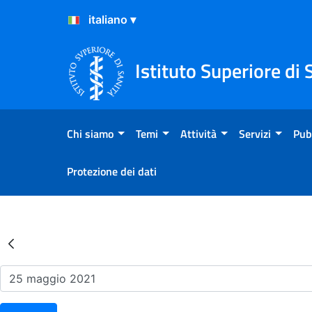
Salta al Contenuto
Salta al Footer
Istituto Superiore di 
Chi siamo
Temi
Attività
Servizi
Pub
Protezione dei dati
Risultati della Ricerca - Ev