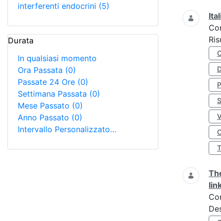
interferenti endocrini
(5)
Ita
Co
Ris
Durata
In qualsiasi momento
D
Ora Passata
(0)
Passate 24 Ore
(0)
Settimana Passata
(0)
S
Mese Passato
(0)
Anno Passato
(0)
Intervallo Personalizzato…
O
The
lin
Co
Des