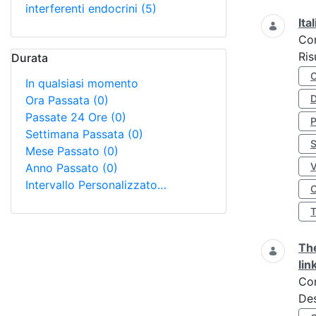
interferenti endocrini
(5)
Ita
Co
Ris
Durata
In qualsiasi momento
D
Ora Passata
(0)
Passate 24 Ore
(0)
Settimana Passata
(0)
S
Mese Passato
(0)
Anno Passato
(0)
Intervallo Personalizzato…
O
The
lin
Co
Des