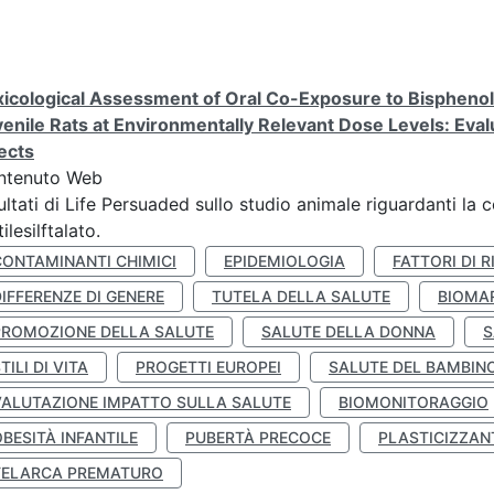
icological Assessment of Oral Co-Exposure to Bisphenol 
enile Rats at Environmentally Relevant Dose Levels: Evalu
ects
ntenuto Web
ultati di Life Persuaded sullo studio animale riguardanti la 
tilesilftalato.
CONTAMINANTI CHIMICI
EPIDEMIOLOGIA
FATTORI DI R
IFFERENZE DI GENERE
TUTELA DELLA SALUTE
BIOMA
PROMOZIONE DELLA SALUTE
SALUTE DELLA DONNA
S
TILI DI VITA
PROGETTI EUROPEI
SALUTE DEL BAMBIN
VALUTAZIONE IMPATTO SULLA SALUTE
BIOMONITORAGGIO
BESITÀ INFANTILE
PUBERTÀ PRECOCE
PLASTICIZZAN
TELARCA PREMATURO