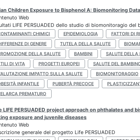
lian Children Exposure to Bisphenol A: Biomonitoring Da
ntenuto Web
ultati LIFE PERSUADED dello studio di biomonitoragio del 
CONTAMINANTI CHIMICI
EPIDEMIOLOGIA
FATTORI DI R
IFFERENZE DI GENERE
TUTELA DELLA SALUTE
BIOMA
PROMOZIONE DELLA SALUTE
BAMBINI
SALUTE DELLA
TILI DI VITA
PROGETTI EUROPEI
SALUTE DEL BAMBIN
VALUTAZIONE IMPATTO SULLA SALUTE
BIOMONITORAGGIO
BESITÀ INFANTILE
PUBERTÀ PRECOCE
PLASTICIZZAN
TELARCA PREMATURO
 LIFE PERSUADED project approach on phthalates and bisp
king exposure and juvenile diseases
ntenuto Web
crizione generale del progetto Life PERSUADED