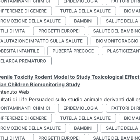
CONTAMINANTI CHIMICI
EPIDEMIOLOGIA
FATTORI DI R
IFFERENZE DI GENERE
TUTELA DELLA SALUTE
BIOMA
PROMOZIONE DELLA SALUTE
BAMBINI
SALUTE DELLA
TILI DI VITA
PROGETTI EUROPEI
SALUTE DEL BAMBIN
VALUTAZIONE IMPATTO SULLA SALUTE
BIOMONITORAGGIO
BESITÀ INFANTILE
PUBERTÀ PRECOCE
PLASTICIZZAN
TELARCA PREMATURO
enile Toxicity Rodent Model to Study Toxicological Effec
lian Children Biomonitoring Study
ntenuto Web
ultati di Life Persuaded sullo studio animale derivanti dall'
CONTAMINANTI CHIMICI
EPIDEMIOLOGIA
FATTORI DI R
IFFERENZE DI GENERE
TUTELA DELLA SALUTE
BIOMA
PROMOZIONE DELLA SALUTE
BAMBINI
SALUTE DELLA
TILI DI VITA
PROGETTI EUROPEI
SALUTE DEL BAMBIN