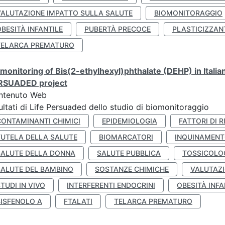
VALUTAZIONE IMPATTO SULLA SALUTE
BIOMONITORAGGIO
BESITÀ INFANTILE
PUBERTÀ PRECOCE
PLASTICIZZAN
TELARCA PREMATURO
monitoring of Bis(2-ethylhexyl)phthalate (DEHP) in Italia
RSUADED project
ntenuto Web
ultati di Life Persuaded dello studio di biomonitoraggio
CONTAMINANTI CHIMICI
EPIDEMIOLOGIA
FATTORI DI R
TUTELA DELLA SALUTE
BIOMARCATORI
INQUINAMEN
SALUTE DELLA DONNA
SALUTE PUBBLICA
TOSSICOLO
SALUTE DEL BAMBINO
SOSTANZE CHIMICHE
VALUTAZI
TUDI IN VIVO
INTERFERENTI ENDOCRINI
OBESITÀ INFA
BISFENOLO A
FTALATI
TELARCA PREMATURO