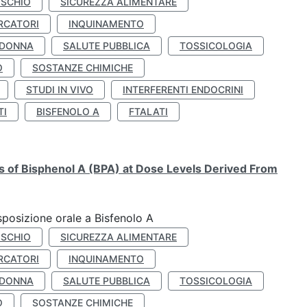
ISCHIO
SICUREZZA ALIMENTARE
RCATORI
INQUINAMENTO
 DONNA
SALUTE PUBBLICA
TOSSICOLOGIA
O
SOSTANZE CHIMICHE
STUDI IN VIVO
INTERFERENTI ENDOCRINI
TI
BISFENOLO A
FTALATI
ts of Bisphenol A (BPA) at Dose Levels Derived From
esposizione orale a Bisfenolo A
ISCHIO
SICUREZZA ALIMENTARE
RCATORI
INQUINAMENTO
 DONNA
SALUTE PUBBLICA
TOSSICOLOGIA
O
SOSTANZE CHIMICHE