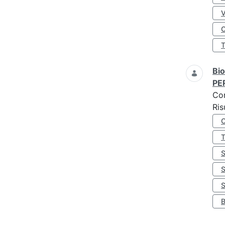
O
Bio
PE
Co
Ris
S