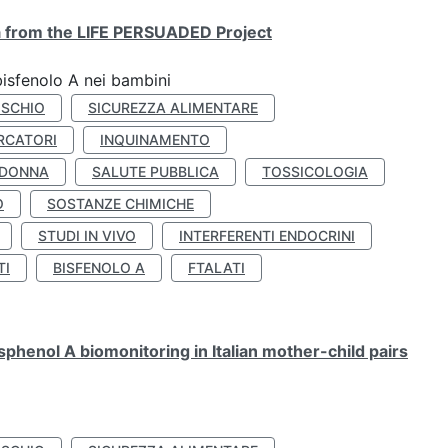
ta from the LIFE PERSUADED Project
bisfenolo A nei bambini
ISCHIO
SICUREZZA ALIMENTARE
RCATORI
INQUINAMENTO
 DONNA
SALUTE PUBBLICA
TOSSICOLOGIA
O
SOSTANZE CHIMICHE
STUDI IN VIVO
INTERFERENTI ENDOCRINI
TI
BISFENOLO A
FTALATI
henol A biomonitoring in Italian mother-child pairs