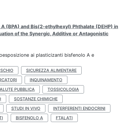
A (BPA) and Bis(2-ethylhexyl) Phthalate (DEHP) in
ation of the Synergic, Additive or Antagonistic
coesposizione ai plasticizanti bisfenolo A e
ISCHIO
SICUREZZA ALIMENTARE
RCATORI
INQUINAMENTO
ALUTE PUBBLICA
TOSSICOLOGIA
O
SOSTANZE CHIMICHE
STUDI IN VIVO
INTERFERENTI ENDOCRINI
TI
BISFENOLO A
FTALATI