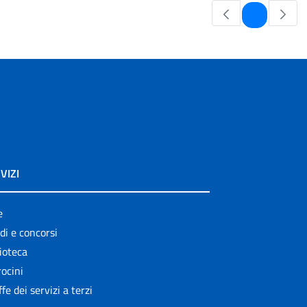
Pagina
1
VIZI
e
di e concorsi
ioteca
ocini
ffe dei servizi a terzi