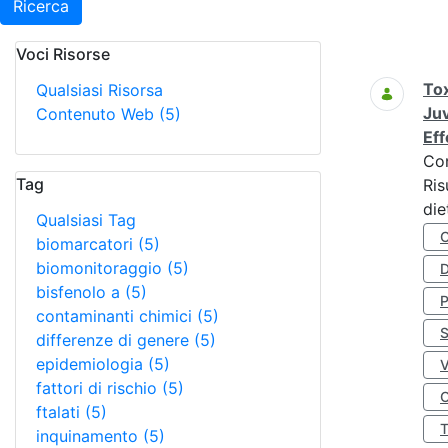
Ricerca
Voci Risorse
Ricerca
Tox
Qualsiasi Risorsa
Juv
Contenuto Web
(5)
Eff
Co
Tag
Ris
die
Qualsiasi Tag
biomarcatori
(5)
biomonitoraggio
(5)
D
bisfenolo a
(5)
contaminanti chimici
(5)
S
differenze di genere
(5)
epidemiologia
(5)
fattori di rischio
(5)
O
ftalati
(5)
inquinamento
(5)