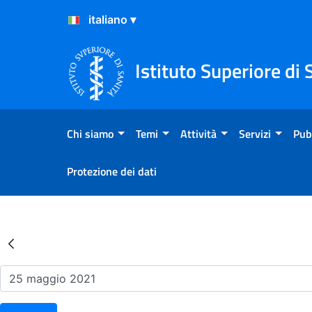
Salta al Contenuto
Salta al Footer
Istituto Superiore di 
Chi siamo
Temi
Attività
Servizi
Pub
Protezione dei dati
Risultati della Ricerca - Ev