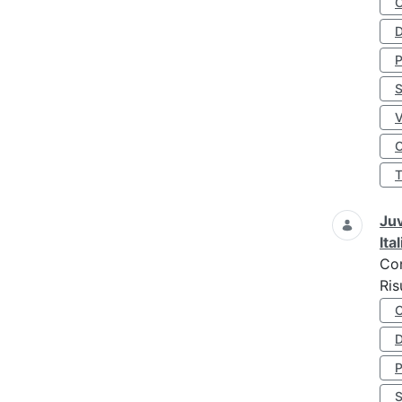
D
S
O
Juv
Ita
Co
Ris
D
S