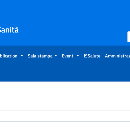
Sanità
blicazioni
Sala stampa
Eventi
ISSalute
Amministraz
enti