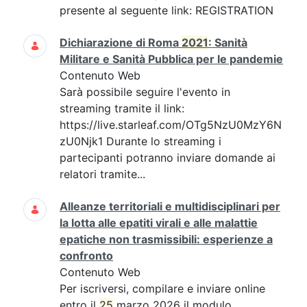
presente al seguente link: REGISTRATION
Dichiarazione di Roma
2021
: Sanità
Militare e Sanità Pubblica per le pandemie
Contenuto Web
Sarà possibile seguire l'evento in
streaming tramite il link:
https://live.starleaf.com/OTg5NzU0MzY6N
zU0Njk1 Durante lo streaming i
partecipanti potranno inviare domande ai
relatori tramite...
Alleanze territoriali e multidisciplinari per
la lotta alle epatiti virali e alle malattie
epatiche non trasmissibili: esperienze a
confronto
Contenuto Web
Per iscriversi, compilare e inviare online
entro il
25
marzo 2026 il modulo