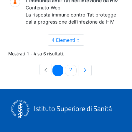
L’immunità anti-Tat nell'infezione da HIV
Contenuto Web
La risposta immune contro Tat protegge
dalla progressione dell’infezione da HIV
4 Elementi
Mostrati 1 - 4 su 6 risultati.
Pagina
Pagina
1
2
Istituto Superiore di Sanità