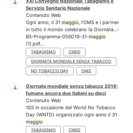
XXI Convegno Nazionale Tabagismo e
Servizio Sanitario Nazionale
Contenuto Web
Ogni anno, il 31
maggio
, l’OMS e i partner
in tutto il mondo celebrano la Giornata...-
B5-Programma-056D19-31-
maggio
(1).pdf...
TABAGISMO
CNDD
GIORNATA MONDIALE SENZA TABACCO
NO TOBACCO DAY
OMS
Giornata mondiale senza tabacco 2019:
fumano ancora due italiani su dieci
Contenuto Web
’ISS in occasione del World No Tobacco
Day (WNTD) organizzato ogni anno il 31
maggio
TABAGISMO
CNDD