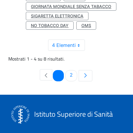
GIORNATA MONDIALE SENZA TABACCO
SIGARETTA ELETTRONICA
NO TOBACCO DAY
OMS
4 Elementi
Mostrati 1 - 4 su 8 risultati.
Pagina
Pagina
1
2
Istituto Superiore di Sanità