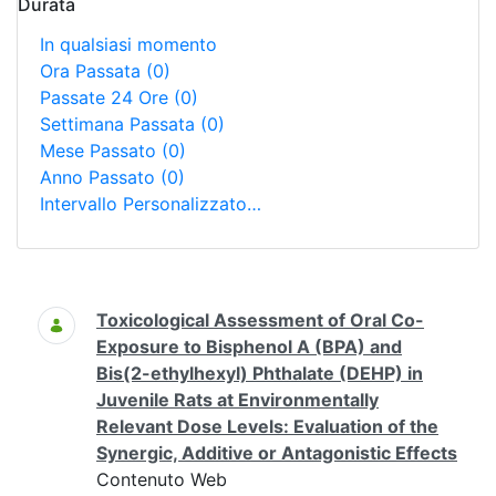
Durata
In qualsiasi momento
Ora Passata
(0)
Passate 24 Ore
(0)
Settimana Passata
(0)
Mese Passato
(0)
Anno Passato
(0)
Intervallo Personalizzato…
Ricerca
Toxicological Assessment of Oral Co-
Exposure to Bisphenol A (BPA) and
Bis(2-ethylhexyl) Phthalate (DEHP) in
Juvenile Rats at Environmentally
Relevant Dose Levels: Evaluation of the
Synergic, Additive or Antagonistic Effects
Contenuto Web