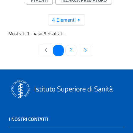
FTALATI
TELARCA PREMATURO
4 Elementi
Mostrati 1 - 4 su 5 risultati.
Pagina
Pagina
1
2
Istituto Superiore di Sanità
I NOSTRI CONTATTI