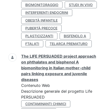
BIOMONITORAGGIO
STUDI IN VIVO
INTERFERENTI ENDOCRINI
OBESITÀ INFANTILE
PUBERTÀ PRECOCE
PLASTICIZZANTI
BISFENOLO A
FTALATI
TELARCA PREMATURO
The LIFE PERSUADED project approach
on phthalates and bisphenol A
biomonitoring in Italian mother-child
pairs linking exposure and juvenile
diseases
Contenuto Web
Descrizione generale del progetto Life
PERSUADED
CONTAMINANTI CHIMICI