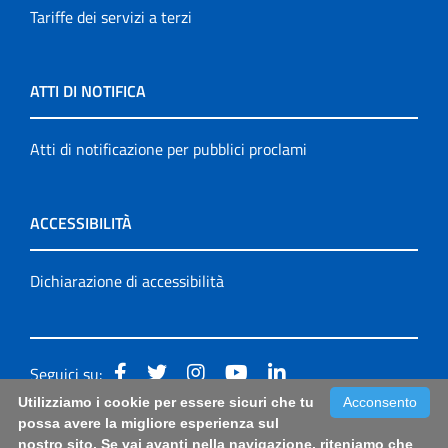
Tariffe dei servizi a terzi
ATTI DI NOTIFICA
Atti di notificazione per pubblici proclami
ACCESSIBILITÀ
Dichiarazione di accessibilità
Seguici su:
Utilizziamo i cookie per essere sicuri che tu
Acconsento
Accessibilità: form di segnalazione di prima istanza per
possa avere la migliore esperienza sul
nostro sito. Se vai avanti nella navigazione, riteniamo che