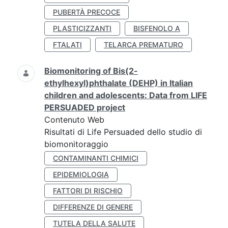
PUBERTÀ PRECOCE
PLASTICIZZANTI
BISFENOLO A
FTALATI
TELARCA PREMATURO
Biomonitoring of Bis(2-
ethylhexyl)phthalate (DEHP) in Italian
children and adolescents: Data from LIFE
PERSUADED project
Contenuto Web
Risultati di Life Persuaded dello studio di
biomonitoraggio
CONTAMINANTI CHIMICI
EPIDEMIOLOGIA
FATTORI DI RISCHIO
DIFFERENZE DI GENERE
TUTELA DELLA SALUTE