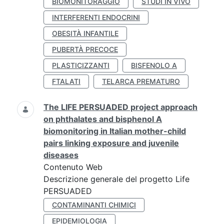
BIOMONITORAGGIO
STUDI IN VIVO
INTERFERENTI ENDOCRINI
OBESITÀ INFANTILE
PUBERTÀ PRECOCE
PLASTICIZZANTI
BISFENOLO A
FTALATI
TELARCA PREMATURO
The LIFE PERSUADED project approach
on phthalates and bisphenol A
biomonitoring in Italian mother-child
pairs linking exposure and juvenile
diseases
Contenuto Web
Descrizione generale del progetto Life
PERSUADED
CONTAMINANTI CHIMICI
EPIDEMIOLOGIA