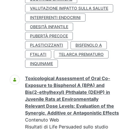
VALUTAZIONE IMPATTO SULLA SALUTE
INTERFERENTI ENDOCRINI
OBESITÀ INFANTILE
PUBERTÀ PRECOCE
PLASTICIZZANTI
BISFENOLO A
FTALATI
TELARCA PREMATURO
INQUINAME
Toxicological Assessment of Oral Co-
Exposure to Bisphenol A (BPA) and
Bis(2-ethylhexyl) Phthalate (DEHP) in
Juvenile Rats at Environmentally
Relevant Dose Levels: Evaluation of the
Synergic, Additive or Antagonistic Effects
Contenuto Web
Risultati di Life Persuaded sullo studio