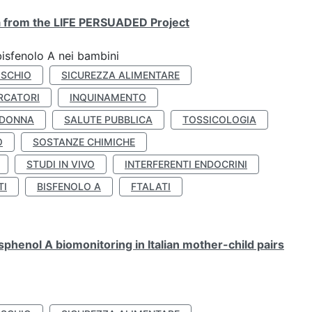
ta from the LIFE PERSUADED Project
bisfenolo A nei bambini
ISCHIO
SICUREZZA ALIMENTARE
RCATORI
INQUINAMENTO
 DONNA
SALUTE PUBBLICA
TOSSICOLOGIA
O
SOSTANZE CHIMICHE
STUDI IN VIVO
INTERFERENTI ENDOCRINI
TI
BISFENOLO A
FTALATI
henol A biomonitoring in Italian mother-child pairs