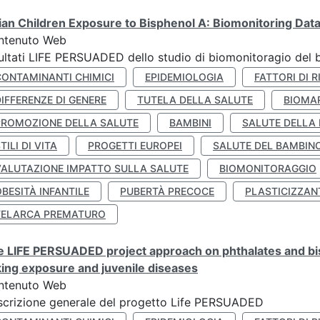
lian Children Exposure to Bisphenol A: Biomonitoring Da
ntenuto Web
ultati LIFE PERSUADED dello studio di biomonitoragio del 
CONTAMINANTI CHIMICI
EPIDEMIOLOGIA
FATTORI DI R
IFFERENZE DI GENERE
TUTELA DELLA SALUTE
BIOMA
PROMOZIONE DELLA SALUTE
BAMBINI
SALUTE DELLA
TILI DI VITA
PROGETTI EUROPEI
SALUTE DEL BAMBIN
VALUTAZIONE IMPATTO SULLA SALUTE
BIOMONITORAGGIO
BESITÀ INFANTILE
PUBERTÀ PRECOCE
PLASTICIZZAN
TELARCA PREMATURO
 LIFE PERSUADED project approach on phthalates and bisp
king exposure and juvenile diseases
ntenuto Web
crizione generale del progetto Life PERSUADED