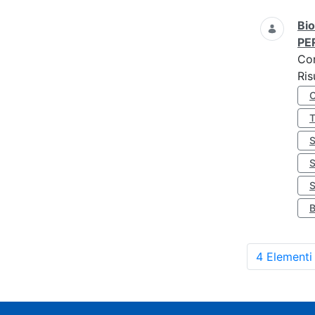
Bio
PE
Co
Ris
S
4 Elementi