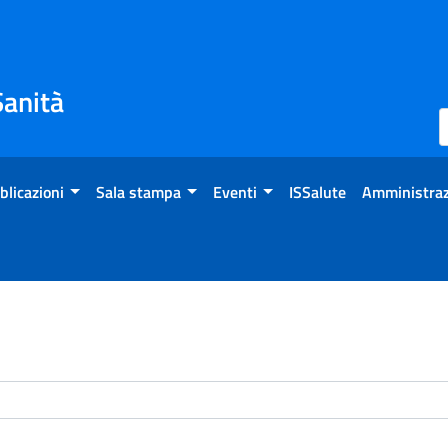
Sanità
blicazioni
Sala stampa
Eventi
ISSalute
Amministraz
enti