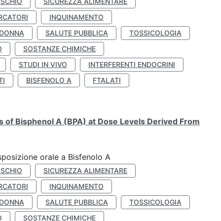
ISCHIO
SICUREZZA ALIMENTARE
RCATORI
INQUINAMENTO
 DONNA
SALUTE PUBBLICA
TOSSICOLOGIA
O
SOSTANZE CHIMICHE
STUDI IN VIVO
INTERFERENTI ENDOCRINI
TI
BISFENOLO A
FTALATI
ts of Bisphenol A (BPA) at Dose Levels Derived From
esposizione orale a Bisfenolo A
ISCHIO
SICUREZZA ALIMENTARE
RCATORI
INQUINAMENTO
 DONNA
SALUTE PUBBLICA
TOSSICOLOGIA
O
SOSTANZE CHIMICHE