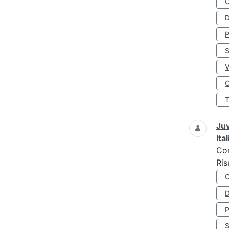
D
S
O
Juv
Ita
Co
Ris
D
S