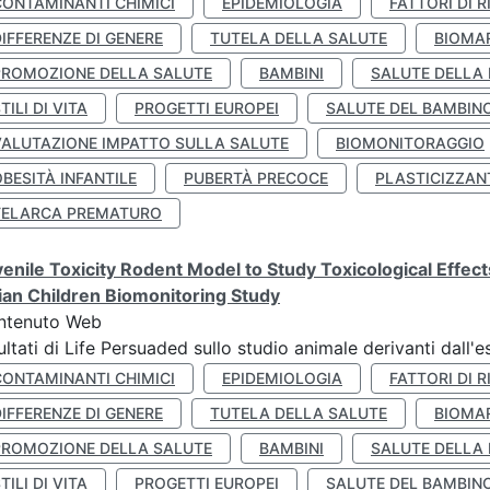
CONTAMINANTI CHIMICI
EPIDEMIOLOGIA
FATTORI DI R
IFFERENZE DI GENERE
TUTELA DELLA SALUTE
BIOMA
PROMOZIONE DELLA SALUTE
BAMBINI
SALUTE DELLA
TILI DI VITA
PROGETTI EUROPEI
SALUTE DEL BAMBIN
VALUTAZIONE IMPATTO SULLA SALUTE
BIOMONITORAGGIO
BESITÀ INFANTILE
PUBERTÀ PRECOCE
PLASTICIZZAN
TELARCA PREMATURO
enile Toxicity Rodent Model to Study Toxicological Effec
lian Children Biomonitoring Study
ntenuto Web
ultati di Life Persuaded sullo studio animale derivanti dall'
CONTAMINANTI CHIMICI
EPIDEMIOLOGIA
FATTORI DI R
IFFERENZE DI GENERE
TUTELA DELLA SALUTE
BIOMA
PROMOZIONE DELLA SALUTE
BAMBINI
SALUTE DELLA
TILI DI VITA
PROGETTI EUROPEI
SALUTE DEL BAMBIN