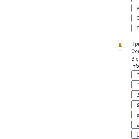
O
Il
Co
Bio
inf
D
S
O