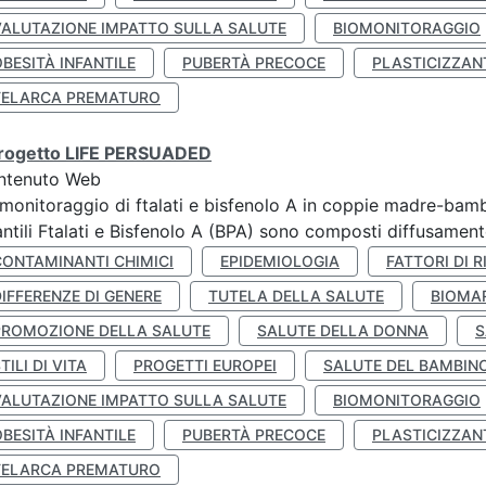
VALUTAZIONE IMPATTO SULLA SALUTE
BIOMONITORAGGIO
BESITÀ INFANTILE
PUBERTÀ PRECOCE
PLASTICIZZAN
TELARCA PREMATURO
 progetto LIFE PERSUADED
ntenuto Web
monitoraggio di ftalati e bisfenolo A in coppie madre-bamb
antili Ftalati e Bisfenolo A (BPA) sono composti diffusamente 
CONTAMINANTI CHIMICI
EPIDEMIOLOGIA
FATTORI DI R
IFFERENZE DI GENERE
TUTELA DELLA SALUTE
BIOMA
PROMOZIONE DELLA SALUTE
SALUTE DELLA DONNA
S
TILI DI VITA
PROGETTI EUROPEI
SALUTE DEL BAMBIN
VALUTAZIONE IMPATTO SULLA SALUTE
BIOMONITORAGGIO
BESITÀ INFANTILE
PUBERTÀ PRECOCE
PLASTICIZZAN
TELARCA PREMATURO