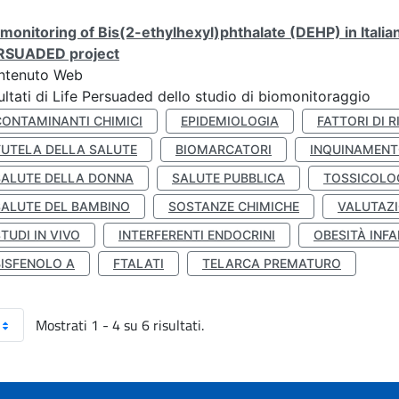
monitoring of Bis(2-ethylhexyl)phthalate (DEHP) in Italia
RSUADED project
ntenuto Web
ultati di Life Persuaded dello studio di biomonitoraggio
CONTAMINANTI CHIMICI
EPIDEMIOLOGIA
FATTORI DI R
TUTELA DELLA SALUTE
BIOMARCATORI
INQUINAMEN
SALUTE DELLA DONNA
SALUTE PUBBLICA
TOSSICOLO
SALUTE DEL BAMBINO
SOSTANZE CHIMICHE
VALUTAZI
TUDI IN VIVO
INTERFERENTI ENDOCRINI
OBESITÀ INFA
BISFENOLO A
FTALATI
TELARCA PREMATURO
Mostrati 1 - 4 su 6 risultati.