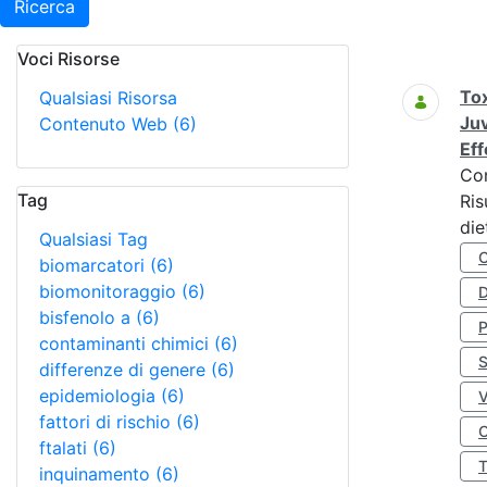
Ricerca
Voci Risorse
Ricerca
Tox
Qualsiasi Risorsa
Juv
Contenuto Web
(6)
Eff
Co
Tag
Ris
die
Qualsiasi Tag
biomarcatori
(6)
biomonitoraggio
(6)
D
bisfenolo a
(6)
contaminanti chimici
(6)
S
differenze di genere
(6)
epidemiologia
(6)
fattori di rischio
(6)
O
ftalati
(6)
inquinamento
(6)