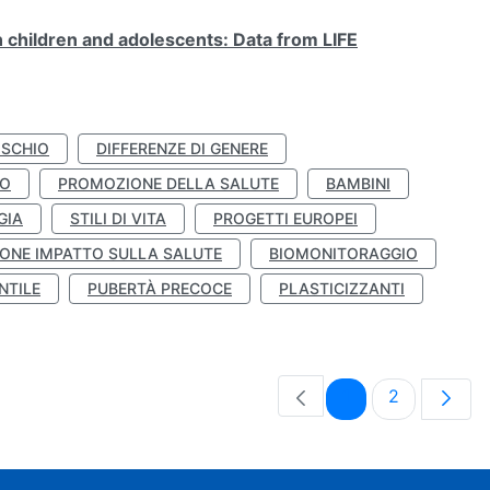
n children and adolescents: Data from LIFE
ISCHIO
DIFFERENZE DI GENERE
TO
PROMOZIONE DELLA SALUTE
BAMBINI
GIA
STILI DI VITA
PROGETTI EUROPEI
ONE IMPATTO SULLA SALUTE
BIOMONITORAGGIO
NTILE
PUBERTÀ PRECOCE
PLASTICIZZANTI
Pagina
Pagina
1
2