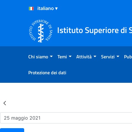
Salta al Contenuto
Salta al Footer
Istituto Superiore di 
Chi siamo
Temi
Attività
Servizi
Pub
Protezione dei dati
Risultati della Ricerca - Ev