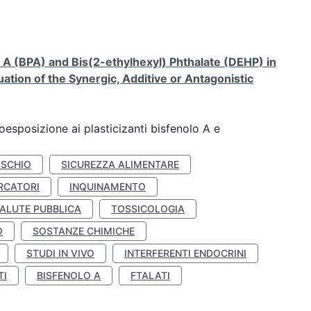
A (BPA) and Bis(2-ethylhexyl) Phthalate (DEHP) in
ation of the Synergic, Additive or Antagonistic
coesposizione ai plasticizanti bisfenolo A e
ISCHIO
SICUREZZA ALIMENTARE
RCATORI
INQUINAMENTO
ALUTE PUBBLICA
TOSSICOLOGIA
O
SOSTANZE CHIMICHE
STUDI IN VIVO
INTERFERENTI ENDOCRINI
TI
BISFENOLO A
FTALATI