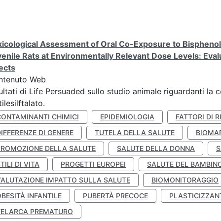
icological Assessment of Oral Co-Exposure to Bisphenol 
enile Rats at Environmentally Relevant Dose Levels: Evalu
ects
ntenuto Web
ultati di Life Persuaded sullo studio animale riguardanti la 
tilesilftalato.
CONTAMINANTI CHIMICI
EPIDEMIOLOGIA
FATTORI DI R
IFFERENZE DI GENERE
TUTELA DELLA SALUTE
BIOMA
PROMOZIONE DELLA SALUTE
SALUTE DELLA DONNA
S
TILI DI VITA
PROGETTI EUROPEI
SALUTE DEL BAMBIN
VALUTAZIONE IMPATTO SULLA SALUTE
BIOMONITORAGGIO
BESITÀ INFANTILE
PUBERTÀ PRECOCE
PLASTICIZZAN
TELARCA PREMATURO