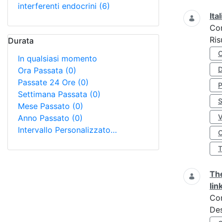
interferenti endocrini
(6)
Ita
Co
Ris
Durata
In qualsiasi momento
D
Ora Passata
(0)
Passate 24 Ore
(0)
Settimana Passata
(0)
S
Mese Passato
(0)
Anno Passato
(0)
Intervallo Personalizzato…
O
The
lin
Co
Des