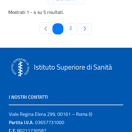
Mostrati 1 - 4 su 5 risultati.
Pagina
Pagina
1
2
Istituto Superiore di Sanità
I NOSTRI CONTATTI
Viale Regina Elena 299, 00161 – Roma (I)
Partita I.V.A.
03657731000
C.F.
80211730587