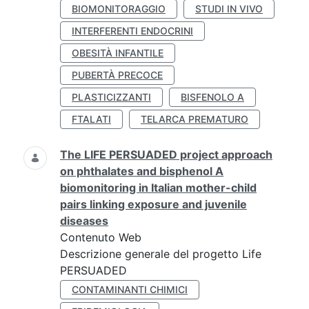
BIOMONITORAGGIO
STUDI IN VIVO
INTERFERENTI ENDOCRINI
OBESITÀ INFANTILE
PUBERTÀ PRECOCE
PLASTICIZZANTI
BISFENOLO A
FTALATI
TELARCA PREMATURO
The LIFE PERSUADED project approach
on phthalates and bisphenol A
biomonitoring in Italian mother-child
pairs linking exposure and juvenile
diseases
Contenuto Web
Descrizione generale del progetto Life
PERSUADED
CONTAMINANTI CHIMICI