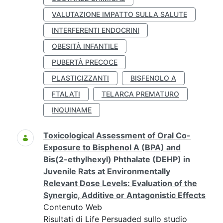
VALUTAZIONE IMPATTO SULLA SALUTE
INTERFERENTI ENDOCRINI
OBESITÀ INFANTILE
PUBERTÀ PRECOCE
PLASTICIZZANTI
BISFENOLO A
FTALATI
TELARCA PREMATURO
INQUINAME
Toxicological Assessment of Oral Co-
Exposure to Bisphenol A (BPA) and
Bis(2-ethylhexyl) Phthalate (DEHP) in
Juvenile Rats at Environmentally
Relevant Dose Levels: Evaluation of the
Synergic, Additive or Antagonistic Effects
Contenuto Web
Risultati di Life Persuaded sullo studio