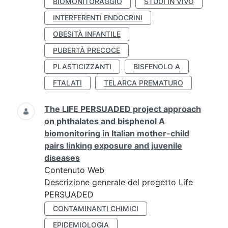
BIOMONITORAGGIO
STUDI IN VIVO
INTERFERENTI ENDOCRINI
OBESITÀ INFANTILE
PUBERTÀ PRECOCE
PLASTICIZZANTI
BISFENOLO A
FTALATI
TELARCA PREMATURO
The LIFE PERSUADED project approach
on phthalates and bisphenol A
biomonitoring in Italian mother-child
pairs linking exposure and juvenile
diseases
Contenuto Web
Descrizione generale del progetto Life
PERSUADED
CONTAMINANTI CHIMICI
EPIDEMIOLOGIA