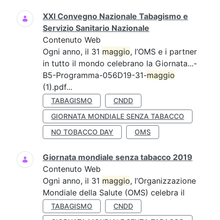
XXI Convegno Nazionale Tabagismo e
Servizio Sanitario Nazionale
Contenuto Web
Ogni anno, il 31
maggio
, l’OMS e i partner
in tutto il mondo celebrano la Giornata...-
B5-Programma-056D19-31-
maggio
(1).pdf...
TABAGISMO
CNDD
GIORNATA MONDIALE SENZA TABACCO
NO TOBACCO DAY
OMS
Giornata mondiale senza tabacco 2019
Contenuto Web
Ogni anno, il 31
maggio
, l’Organizzazione
Mondiale della Salute (OMS) celebra il
TABAGISMO
CNDD