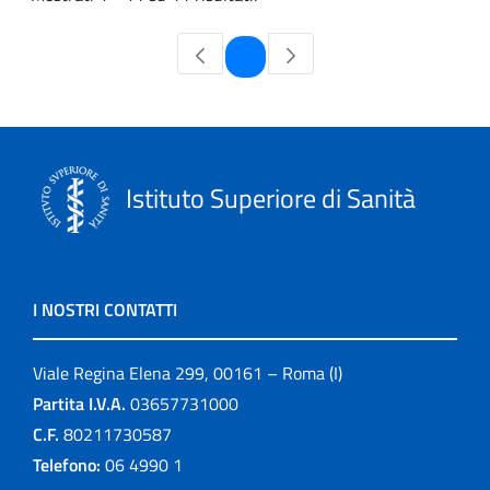
Pagina
1
Istituto Superiore di Sanità
I NOSTRI CONTATTI
Viale Regina Elena 299, 00161 – Roma (I)
Partita I.V.A.
03657731000
C.F.
80211730587
Telefono:
06 4990 1