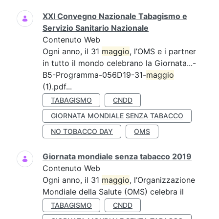
XXI Convegno Nazionale Tabagismo e
Servizio Sanitario Nazionale
Contenuto Web
Ogni anno, il 31
maggio
, l’OMS e i partner
in tutto il mondo celebrano la Giornata...-
B5-Programma-056D19-31-
maggio
(1).pdf...
TABAGISMO
CNDD
GIORNATA MONDIALE SENZA TABACCO
NO TOBACCO DAY
OMS
Giornata mondiale senza tabacco 2019
Contenuto Web
Ogni anno, il 31
maggio
, l’Organizzazione
Mondiale della Salute (OMS) celebra il
TABAGISMO
CNDD