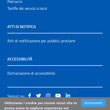
Patrocini
Tariffe dei servizi a terzi
ATTI DI NOTIFICA
Atti di notificazione per pubblici proclami
ACCESSIBILITÀ
Dichiarazione di accessibilità
Seguici su:
Utilizziamo i cookie per essere sicuri che tu
Acconsento
Accessibilità: form di segnalazione di prima istanza per
possa avere la migliore esperienza sul