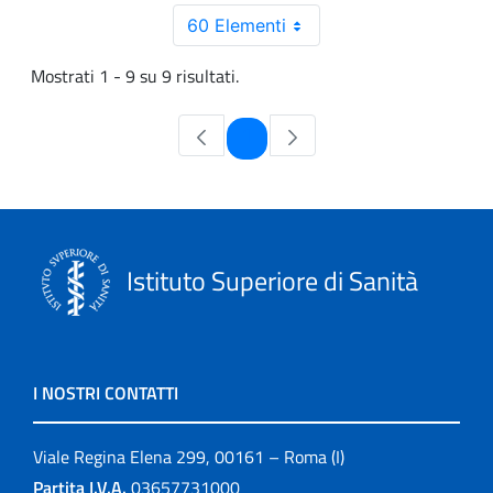
60 Elementi
Mostrati 1 - 9 su 9 risultati.
Pagina
1
Istituto Superiore di Sanità
I NOSTRI CONTATTI
Viale Regina Elena 299, 00161 – Roma (I)
Partita I.V.A.
03657731000