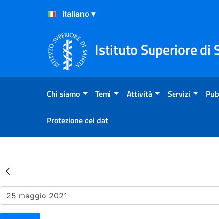
Salta al Contenuto
Salta al Footer
Istituto Superiore di 
Chi siamo
Temi
Attività
Servizi
Pub
Protezione dei dati
Risultati della Ricerca - Ev