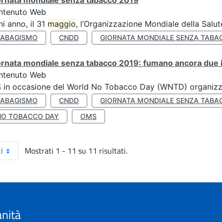
ornata mondiale senza tabacco 2019
ntenuto Web
i anno, il 31
maggio
, l’Organizzazione Mondiale della Salut
TABAGISMO
CNDD
GIORNATA MONDIALE SENZA TABA
rnata mondiale senza tabacco 2019: fumano ancora due ita
ntenuto Web
S in occasione del World No Tobacco Day (WNTD) organizz
TABAGISMO
CNDD
GIORNATA MONDIALE SENZA TABA
NO TOBACCO DAY
OMS
Mostrati 1 - 11 su 11 risultati.
i
anità