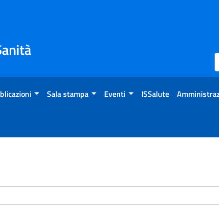
Sanità
blicazioni
Sala stampa
Eventi
ISSalute
Amministraz
enti