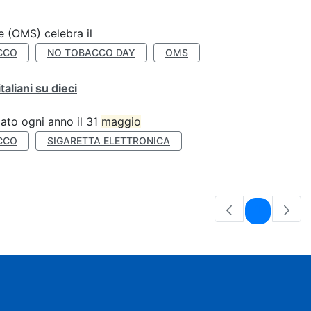
e (OMS) celebra il
CCO
NO TOBACCO DAY
OMS
liani su dieci
ato ogni anno il 31
maggio
CCO
SIGARETTA ELETTRONICA
Pagina
1