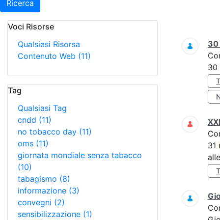
Ricerca
Voci Risorse
Ricerca
3
Qualsiasi Risorsa
Co
Contenuto Web
(11)
30
Tag
Qualsiasi Tag
cndd
(11)
XXI
no tobacco day
(11)
Co
oms
(11)
31
giornata mondiale senza tabacco
all
(10)
tabagismo
(8)
informazione
(3)
Gi
convegni
(2)
Co
sensibilizzazione
(1)
Gi