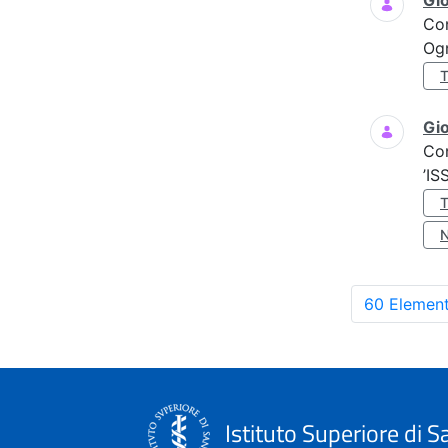
Gi
Co
Ogn
Gio
Co
’IS
60 Element
Istituto Superiore di S