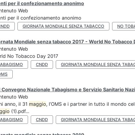
nti per il confezionamento anonimo
ntenuto Web
nti per il confezionamento anonimo
CNDD
GIORNATA MONDIALE SENZA TABACCO
NO TOB
ornata Mondiale senza tabacco 2017 - World No Tobacco
ntenuto Web
rld No Tobacco Day 2017
TABAGISMO
CNDD
GIORNATA MONDIALE SENZA TABA
OMS
 Convegno Nazionale Tabagismo e Servizio Sanitario Naz
ntenuto Web
i anno, il 31
maggio
, l’OMS e i partner in tutto il mondo 
ggio
(1).pdf...
TABAGISMO
CNDD
GIORNATA MONDIALE SENZA TABA