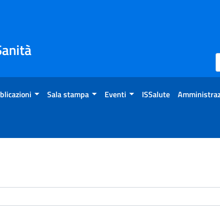
Sanità
blicazioni
Sala stampa
Eventi
ISSalute
Amministraz
enti