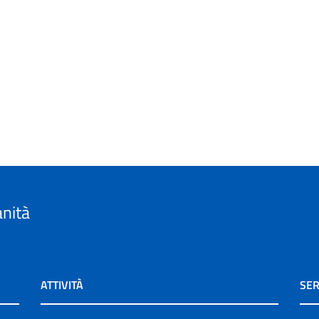
anità
ATTIVITÀ
SER