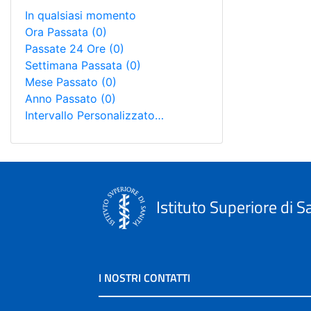
In qualsiasi momento
Ora Passata
(0)
Passate 24 Ore
(0)
Settimana Passata
(0)
Mese Passato
(0)
Anno Passato
(0)
Intervallo Personalizzato…
Istituto Superiore di S
I NOSTRI CONTATTI