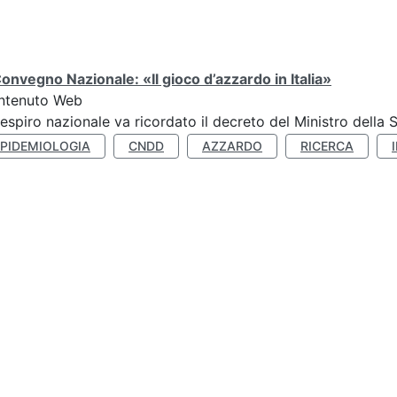
Convegno Nazionale: «Il gioco d’azzardo in Italia»
ntenuto Web
respiro nazionale va ricordato il decreto del Ministro della 
EPIDEMIOLOGIA
CNDD
AZZARDO
RICERCA