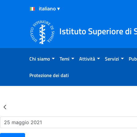
Salta al Contenuto
Salta al Footer
Istituto Superiore di 
Chi siamo
Temi
Attività
Servizi
Pub
Protezione dei dati
Risultati della Ricerca - Ev