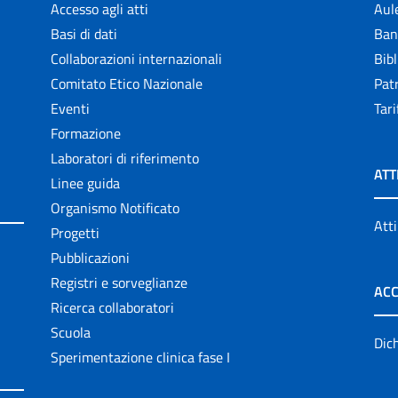
Accesso agli atti
Aul
Basi di dati
Ban
Collaborazioni internazionali
Bibl
Comitato Etico Nazionale
Patr
Eventi
Tari
Formazione
Laboratori di riferimento
ATT
Linee guida
Organismo Notificato
Atti
Progetti
Pubblicazioni
Registri e sorveglianze
ACC
Ricerca collaboratori
Scuola
Dich
Sperimentazione clinica fase I