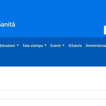
Sanità
blicazioni
Sala stampa
Eventi
ISSalute
Amministraz
enti