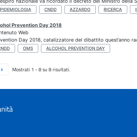
respiro nazionale va ricordato il decreto del Ministro della 
EPIDEMIOLOGIA
CNDD
AZZARDO
RICERCA
cohol Prevention Day 2018
ntenuto Web
vention Day 2018, catalizzatore del dibattito quest’anno r
CNDD
OMS
ALCOHOL PREVENTION DAY
Mostrati 1 - 8 su 8 risultati.
anità