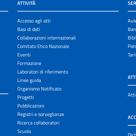
ATTIVITÀ
SER
Accesso agli atti
Aul
Basi di dati
Ban
Collaborazioni internazionali
Bibl
Comitato Etico Nazionale
Patr
Eventi
Tari
Formazione
Laboratori di riferimento
ATT
Linee guida
Organismo Notificato
Atti
Progetti
Pubblicazioni
Registri e sorveglianze
ACC
Ricerca collaboratori
Scuola
Dich