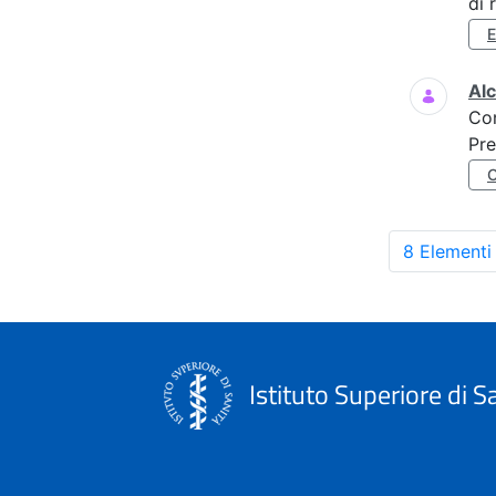
di 
Al
Co
Pre
8 Elementi
Istituto Superiore di S