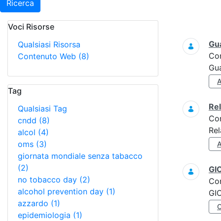
Ricerca
Voci Risorse
Ricerca
Gua
Qualsiasi Risorsa
Co
Contenuto Web
(8)
Gua
Tag
Re
Qualsiasi Tag
Co
cndd
(8)
Rel
alcol
(4)
oms
(3)
giornata mondiale senza tabacco
(2)
GI
no tobacco day
(2)
Co
alcohol prevention day
(1)
GI
azzardo
(1)
epidemiologia
(1)