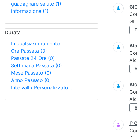
guadagnare salute
(1)
GI
informazione
(1)
Co
GI
Durata
In qualsiasi momento
Alc
Ora Passata
(0)
Co
Passate 24 Ore
(0)
Alc
Settimana Passata
(0)
Mese Passato
(0)
Anno Passato
(0)
Alc
Intervallo Personalizzato…
Co
Alc
I° 
Co