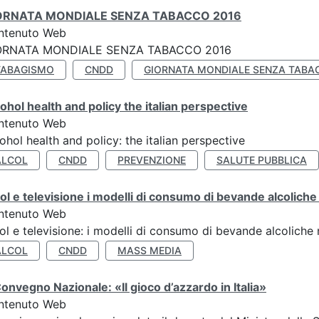
ORNATA MONDIALE SENZA TABACCO 2016
ntenuto Web
ORNATA MONDIALE SENZA TABACCO 2016
TABAGISMO
CNDD
GIORNATA MONDIALE SENZA TABA
ohol health and policy the italian perspective
ntenuto Web
ohol health and policy: the italian perspective
ALCOL
CNDD
PREVENZIONE
SALUTE PUBBLICA
ol e televisione i modelli di consumo di bevande alcoliche ne
ntenuto Web
ol e televisione: i modelli di consumo di bevande alcoliche ne
ALCOL
CNDD
MASS MEDIA
Convegno Nazionale: «Il gioco d’azzardo in Italia»
ntenuto Web