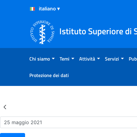
Salta al Contenuto
Salta al Footer
Istituto Superiore di 
Chi siamo
Temi
Attività
Servizi
Pub
Protezione dei dati
Risultati della Ricerca - Ev