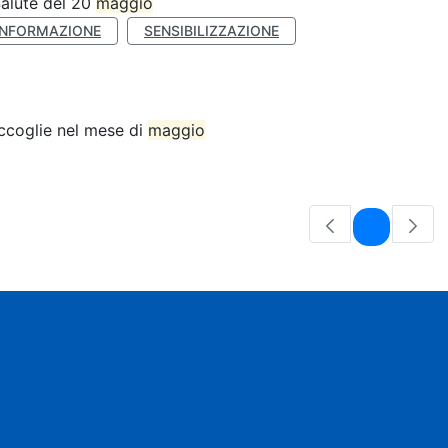
Salute del 20
maggio
INFORMAZIONE
SENSIBILIZZAZIONE
accoglie nel mese di
maggio
Pagina
1