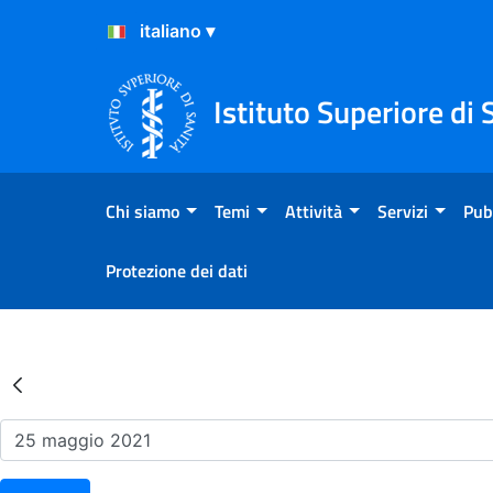
Salta al Contenuto
Salta al Footer
Istituto Superiore di 
Chi siamo
Temi
Attività
Servizi
Pub
Protezione dei dati
Risultati della Ricerca - Ev