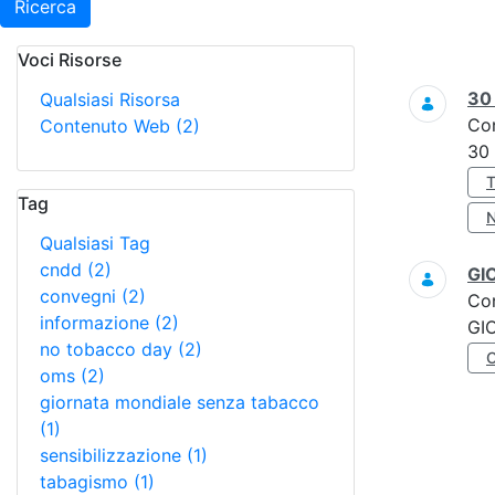
Ricerca
Voci Risorse
Ricerca
3
Qualsiasi Risorsa
Co
Contenuto Web
(2)
30
Tag
Qualsiasi Tag
cndd
(2)
GI
convegni
(2)
Co
informazione
(2)
GI
no tobacco day
(2)
oms
(2)
giornata mondiale senza tabacco
(1)
sensibilizzazione
(1)
tabagismo
(1)