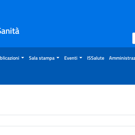
Sanità
blicazioni
Sala stampa
Eventi
ISSalute
Amministraz
enti