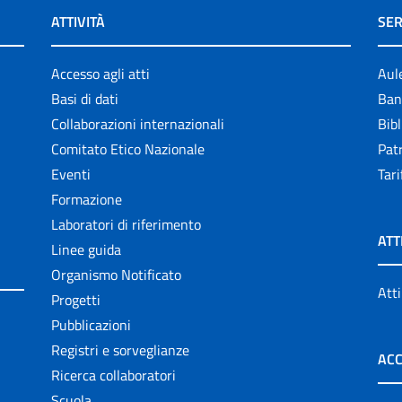
ATTIVITÀ
SER
Accesso agli atti
Aul
Basi di dati
Ban
Collaborazioni internazionali
Bibl
Comitato Etico Nazionale
Patr
Eventi
Tari
Formazione
Laboratori di riferimento
ATT
Linee guida
Organismo Notificato
Atti
Progetti
Pubblicazioni
Registri e sorveglianze
ACC
Ricerca collaboratori
Scuola