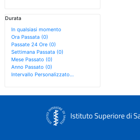
Durata
In qualsiasi momento
Ora Passata
(0)
Passate 24 Ore
(0)
Settimana Passata
(0)
Mese Passato
(0)
Anno Passato
(0)
Intervallo Personalizzato…
Istituto Superiore di S