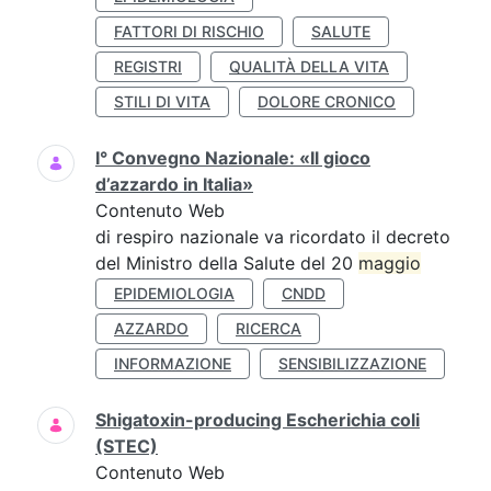
FATTORI DI RISCHIO
SALUTE
REGISTRI
QUALITÀ DELLA VITA
STILI DI VITA
DOLORE CRONICO
I° Convegno Nazionale: «Il gioco
d’azzardo in Italia»
Contenuto Web
di respiro nazionale va ricordato il decreto
del Ministro della Salute del 20
maggio
EPIDEMIOLOGIA
CNDD
AZZARDO
RICERCA
INFORMAZIONE
SENSIBILIZZAZIONE
Shigatoxin-producing Escherichia coli
(STEC)
Contenuto Web