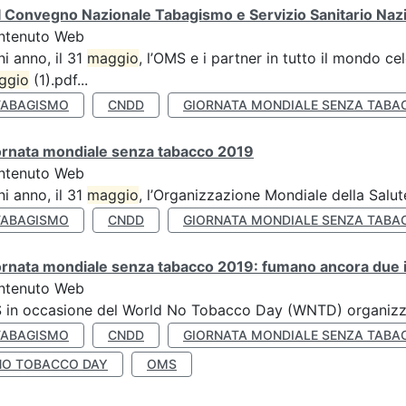
 Convegno Nazionale Tabagismo e Servizio Sanitario Naz
ntenuto Web
i anno, il 31
maggio
, l’OMS e i partner in tutto il mondo 
ggio
(1).pdf...
TABAGISMO
CNDD
GIORNATA MONDIALE SENZA TABA
ornata mondiale senza tabacco 2019
ntenuto Web
i anno, il 31
maggio
, l’Organizzazione Mondiale della Salut
TABAGISMO
CNDD
GIORNATA MONDIALE SENZA TABA
rnata mondiale senza tabacco 2019: fumano ancora due ita
ntenuto Web
S in occasione del World No Tobacco Day (WNTD) organizz
TABAGISMO
CNDD
GIORNATA MONDIALE SENZA TABA
NO TOBACCO DAY
OMS