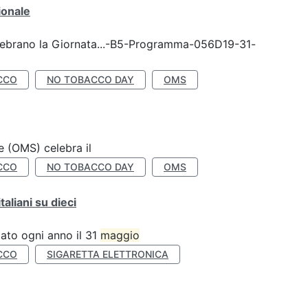
ionale
celebrano la Giornata...-B5-Programma-056D19-31-
CCO
NO TOBACCO DAY
OMS
e (OMS) celebra il
CCO
NO TOBACCO DAY
OMS
liani su dieci
ato ogni anno il 31
maggio
CCO
SIGARETTA ELETTRONICA