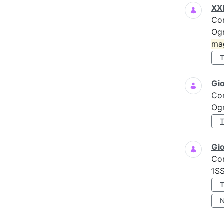
XXI
Co
Ogn
ma
Gi
Co
Ogn
Gio
Co
’IS