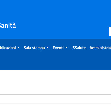
Sanità
blicazioni
Sala stampa
Eventi
ISSalute
Amministraz
enti