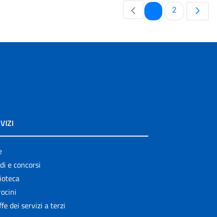
Pagina
Pagina
1
2
VIZI
e
di e concorsi
ioteca
ocini
ffe dei servizi a terzi