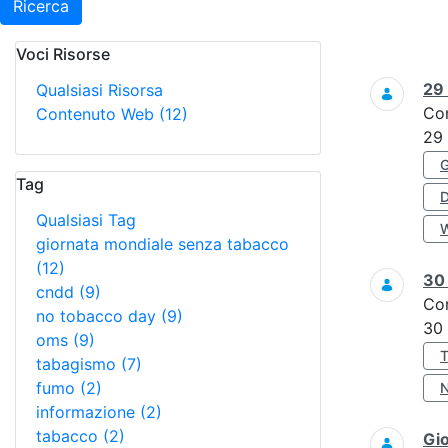
Ricerca
Voci Risorse
Ricerca
29
Qualsiasi Risorsa
Co
Contenuto Web
(12)
29
Tag
Qualsiasi Tag
giornata mondiale senza tabacco
(12)
3
cndd
(9)
Co
no tobacco day
(9)
30
oms
(9)
tabagismo
(7)
fumo
(2)
informazione
(2)
tabacco
(2)
Gi