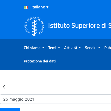
Salta al Contenuto
Salta al Footer
Istituto Superiore di 
Chi siamo
Temi
Attività
Servizi
Pub
Protezione dei dati
Risultati della Ricerca - Ev