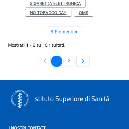
SIGARETTA ELETTRONICA
NO TOBACCO DAY
OMS
8 Elementi
Mostrati 1 - 8 su 10 risultati.
Pagina
Pagina
1
2
Istituto Superiore di Sanità
I NOSTRI CONTATTI