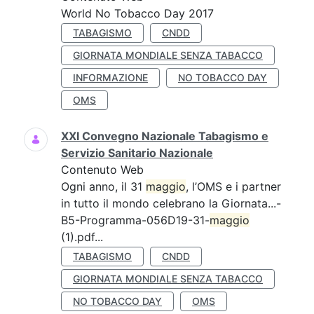
World No Tobacco Day 2017
TABAGISMO
CNDD
GIORNATA MONDIALE SENZA TABACCO
INFORMAZIONE
NO TOBACCO DAY
OMS
XXI Convegno Nazionale Tabagismo e
Servizio Sanitario Nazionale
Contenuto Web
Ogni anno, il 31
maggio
, l’OMS e i partner
in tutto il mondo celebrano la Giornata...-
B5-Programma-056D19-31-
maggio
(1).pdf...
TABAGISMO
CNDD
GIORNATA MONDIALE SENZA TABACCO
NO TOBACCO DAY
OMS