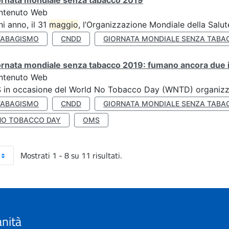
ornata mondiale senza tabacco 2019
ntenuto Web
i anno, il 31
maggio
, l’Organizzazione Mondiale della Salut
TABAGISMO
CNDD
GIORNATA MONDIALE SENZA TABA
rnata mondiale senza tabacco 2019: fumano ancora due ita
ntenuto Web
S in occasione del World No Tobacco Day (WNTD) organizz
TABAGISMO
CNDD
GIORNATA MONDIALE SENZA TABA
NO TOBACCO DAY
OMS
Mostrati 1 - 8 su 11 risultati.
anità