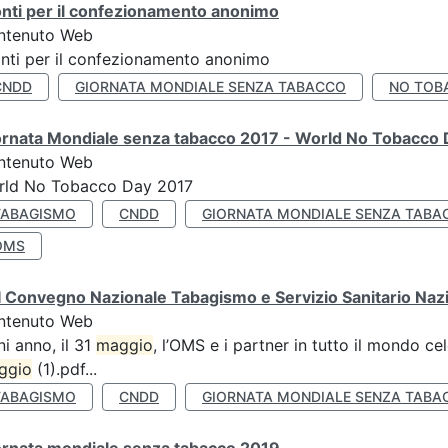
nti per il confezionamento anonimo
ntenuto Web
nti per il confezionamento anonimo
CNDD
GIORNATA MONDIALE SENZA TABACCO
NO TOB
ornata Mondiale senza tabacco 2017 - World No Tobacco
ntenuto Web
rld No Tobacco Day 2017
TABAGISMO
CNDD
GIORNATA MONDIALE SENZA TABA
OMS
 Convegno Nazionale Tabagismo e Servizio Sanitario Naz
ntenuto Web
i anno, il 31
maggio
, l’OMS e i partner in tutto il mondo 
ggio
(1).pdf...
TABAGISMO
CNDD
GIORNATA MONDIALE SENZA TABA