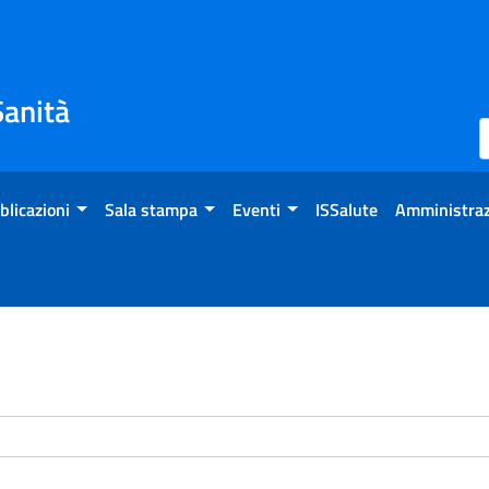
Sanità
blicazioni
Sala stampa
Eventi
ISSalute
Amministraz
enti