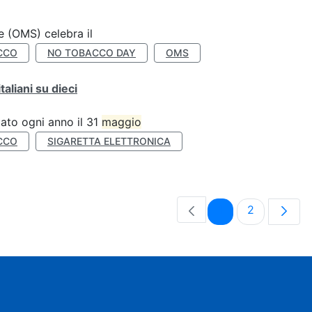
e (OMS) celebra il
CCO
NO TOBACCO DAY
OMS
liani su dieci
ato ogni anno il 31
maggio
CCO
SIGARETTA ELETTRONICA
Pagina
Pagina
1
2