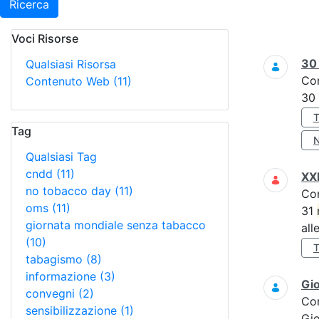
Ricerca
Voci Risorse
Ricerca
3
Qualsiasi Risorsa
Co
Contenuto Web
(11)
30
Tag
Qualsiasi Tag
cndd
(11)
XXI
no tobacco day
(11)
Co
oms
(11)
31
giornata mondiale senza tabacco
all
(10)
tabagismo
(8)
informazione
(3)
Gi
convegni
(2)
Co
sensibilizzazione
(1)
Gi