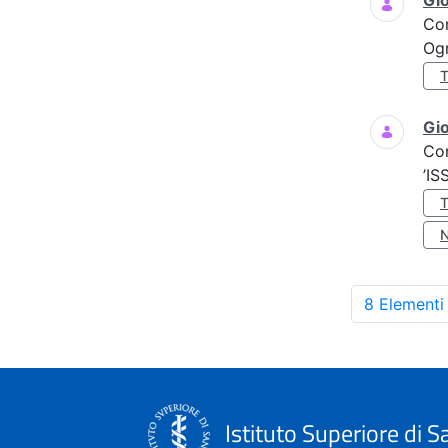
Gi
Co
Ogn
Gio
Co
’IS
8 Elementi
Istituto Superiore di S