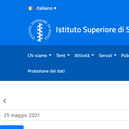
Salta al Contenuto
Salta al Footer
Istituto Superiore di 
Chi siamo
Temi
Attività
Servizi
Pub
Protezione dei dati
Risultati della Ricerca - Ev